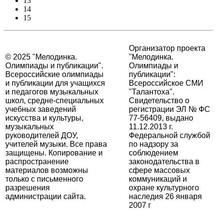
13
14
15
Организатор проекта
© 2025 "Мелодинка.
"Мелодинка.
Олимпиады и публикации".
Олимпиады и
Всероссийские олимпиады
публикации":
и публикации для учащихся
Всероссийское СМИ
и педагогов музыкальных
"Талантоха".
школ, средне-специальных
Свидетельство о
учебных заведений
регистрации ЭЛ № ФС
искусства и культуры,
77-56409, выдано
музыкальных
11.12.2013 г.
руководителей ДОУ,
Федеральной службой
учителей музыки. Все права
по надзору за
защищены. Копирование и
соблюдением
распространение
законодательства в
материалов возможны
сфере массовых
только с письменного
коммуникаций и
разрешения
охране культурного
администрации сайта.
наследия 26 января
2007 г