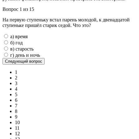
Вопрос 1 из 15
На первую ступеньку встал парень молодой, к двенадцатой
ступеньке пришёл старик седой. Что это?
а) время
б) год
в) старость
г) день и ночь
1
2
3
4
5
6
7
8
9
10
11
12