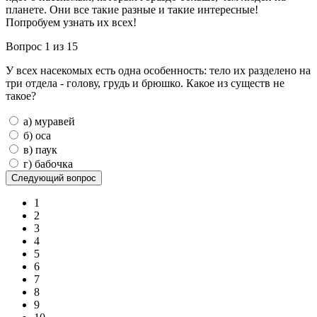
планете. Они все такие разные и такие интересные!
Попробуем узнать их всех!
Вопрос 1 из 15
У всех насекомых есть одна особенность: тело их разделено на
три отдела - голову, грудь и брюшко. Какое из существ не
такое?
а) муравей
б) оса
в) паук
г) бабочка
1
2
3
4
5
6
7
8
9