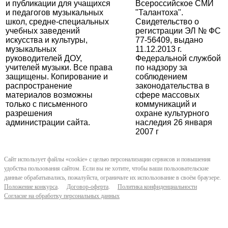
и публикации для учащихся
Всероссийское СМИ
и педагогов музыкальных
"Талантоха".
школ, средне-специальных
Свидетельство о
учебных заведений
регистрации ЭЛ № ФС
искусства и культуры,
77-56409, выдано
музыкальных
11.12.2013 г.
руководителей ДОУ,
Федеральной службой
учителей музыки. Все права
по надзору за
защищены. Копирование и
соблюдением
распространение
законодательства в
материалов возможны
сфере массовых
только с письменного
коммуникаций и
разрешения
охране культурного
администрации сайта.
наследия 26 января
2007 г
Сайт использует файлы «cookie» с целью персонализации сервисов и повышения
удобства пользования сайтом. Если вы не хотите, чтобы ваши пользовательские
данные обрабатывались, пожалуйста, ограничьте их использование в своём браузере.
Положение конкурса
.
Договор-оферта
.
Политика конфиденциальности
Согласие на обработку персональных данных