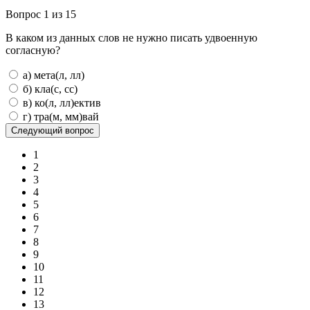
Вопрос 1 из 15
В каком из данных слов не нужно писать удвоенную
согласную?
а) мета(л, лл)
б) кла(с, сс)
в) ко(л, лл)ектив
г) тра(м, мм)вай
1
2
3
4
5
6
7
8
9
10
11
12
13