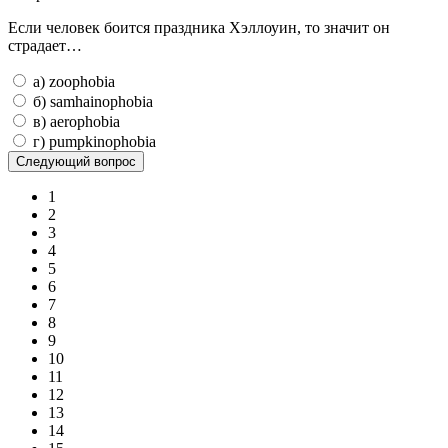
Если человек боится праздника Хэллоуин, то значит он
страдает…
а) zoophobia
б) samhainophobia
в) aerophobia
г) pumpkinophobia
1
2
3
4
5
6
7
8
9
10
11
12
13
14