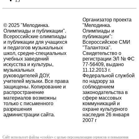
15
Организатор проекта
© 2025 "Мелодинка.
"Мелодинка.
Олимпиады и публикации".
Олимпиады и
Всероссийские олимпиады
публикации":
и публикации для учащихся
Всероссийское СМИ
и педагогов музыкальных
"Талантоха".
школ, средне-специальных
Свидетельство о
учебных заведений
регистрации ЭЛ № ФС
искусства и культуры,
77-56409, выдано
музыкальных
11.12.2013 г.
руководителей ДОУ,
Федеральной службой
учителей музыки. Все права
по надзору за
защищены. Копирование и
соблюдением
распространение
законодательства в
материалов возможны
сфере массовых
только с письменного
коммуникаций и
разрешения
охране культурного
администрации сайта.
наследия 26 января
2007 г
Сайт использует файлы «cookie» с целью персонализации сервисов и повышения