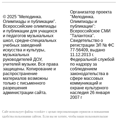
Организатор проекта
© 2025 "Мелодинка.
"Мелодинка.
Олимпиады и публикации".
Олимпиады и
Всероссийские олимпиады
публикации":
и публикации для учащихся
Всероссийское СМИ
и педагогов музыкальных
"Талантоха".
школ, средне-специальных
Свидетельство о
учебных заведений
регистрации ЭЛ № ФС
искусства и культуры,
77-56409, выдано
музыкальных
11.12.2013 г.
руководителей ДОУ,
Федеральной службой
учителей музыки. Все права
по надзору за
защищены. Копирование и
соблюдением
распространение
законодательства в
материалов возможны
сфере массовых
только с письменного
коммуникаций и
разрешения
охране культурного
администрации сайта.
наследия 26 января
2007 г
Сайт использует файлы «cookie» с целью персонализации сервисов и повышения
удобства пользования сайтом. Если вы не хотите, чтобы ваши пользовательские