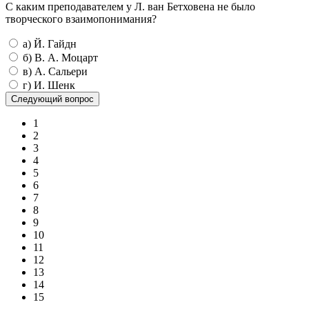
С каким преподавателем у Л. ван Бетховена не было
творческого взаимопонимания?
а) Й. Гайдн
б) В. А. Моцарт
в) А. Сальери
г) И. Шенк
1
2
3
4
5
6
7
8
9
10
11
12
13
14
15