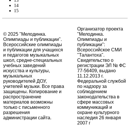
13
14
15
Организатор проекта
© 2025 "Мелодинка.
"Мелодинка.
Олимпиады и публикации".
Олимпиады и
Всероссийские олимпиады
публикации":
и публикации для учащихся
Всероссийское СМИ
и педагогов музыкальных
"Талантоха".
школ, средне-специальных
Свидетельство о
учебных заведений
регистрации ЭЛ № ФС
искусства и культуры,
77-56409, выдано
музыкальных
11.12.2013 г.
руководителей ДОУ,
Федеральной службой
учителей музыки. Все права
по надзору за
защищены. Копирование и
соблюдением
распространение
законодательства в
материалов возможны
сфере массовых
только с письменного
коммуникаций и
разрешения
охране культурного
администрации сайта.
наследия 26 января
2007 г