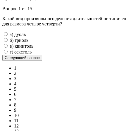
Вопрос 1 из 15
Какой вид произвольного деления длительностей не типичен
для размера четыре четверти?
а) дуоль
б) триоль
в) квинтоль
г) секстоль
1
2
3
4
5
6
7
8
9
10
11
12