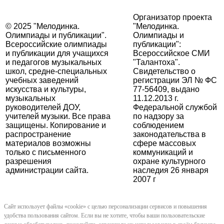
Организатор проекта
© 2025 "Мелодинка.
"Мелодинка.
Олимпиады и публикации".
Олимпиады и
Всероссийские олимпиады
публикации":
и публикации для учащихся
Всероссийское СМИ
и педагогов музыкальных
"Талантоха".
школ, средне-специальных
Свидетельство о
учебных заведений
регистрации ЭЛ № ФС
искусства и культуры,
77-56409, выдано
музыкальных
11.12.2013 г.
руководителей ДОУ,
Федеральной службой
учителей музыки. Все права
по надзору за
защищены. Копирование и
соблюдением
распространение
законодательства в
материалов возможны
сфере массовых
только с письменного
коммуникаций и
разрешения
охране культурного
администрации сайта.
наследия 26 января
2007 г
Сайт использует файлы «cookie» с целью персонализации сервисов и повышения
удобства пользования сайтом. Если вы не хотите, чтобы ваши пользовательские