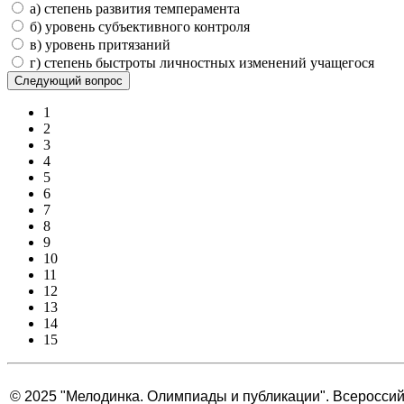
а) степень развития темперамента
б) уровень субъективного контроля
в) уровень притязаний
г) степень быстроты личностных изменений учащегося
1
2
3
4
5
6
7
8
9
10
11
12
13
14
15
© 2025 "Мелодинка. Олимпиады и публикации". Всеросси