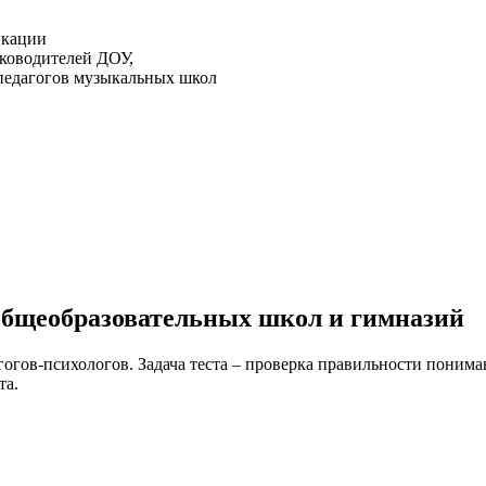
икации
ководителей ДОУ,
педагогов музыкальных школ
 общеобразовательных школ и гимназий
гогов-психологов. Задача теста – проверка правильности поним
та.