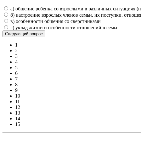
а) общение ребенка со взрослыми в различных ситуациях (н
б) настроение взрослых членов семьи, их поступки, отнош
в) особенности общения со сверстниками
г) уклад жизни и особенности отношений в семье
1
2
3
4
5
6
7
8
9
10
11
12
13
14
15