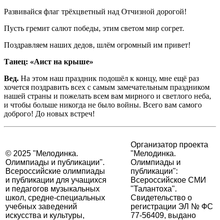
Развивайся флаг трёхцветный над Отчизной дорогой!
Пусть гремит салют победы, этим светом мир согрет.
Поздравляем наших дедов, шлём огромный им привет!
Танец: «Аист на крыше»
Вед.
На этом наш праздник подошёл к концу, мне ещё раз
хочется поздравить всех с самым замечательным праздником
нашей страны и пожелать всем вам мирного и светлого неба,
и чтобы больше никогда не было войны. Всего вам самого
доброго! До новых встреч!
Организатор проекта
© 2025 "Мелодинка.
"Мелодинка.
Олимпиады и публикации".
Олимпиады и
Всероссийские олимпиады
публикации":
и публикации для учащихся
Всероссийское СМИ
и педагогов музыкальных
"Талантоха".
школ, средне-специальных
Свидетельство о
учебных заведений
регистрации ЭЛ № ФС
искусства и культуры,
77-56409, выдано