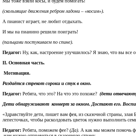
Мы тоже взяли косы, и будем помогать!
(скользящие движения ребром ладони – «косим»).
А пианист играет, не любит отдыхать.
И мы на пианино решили поиграть!
(пальцами постукиваем по спине).
Педагог:
Ну, как, настроение улучшилось?
Я знаю, что вы все 
II. Основная часть.
Мотивация.
Раздаётся стрекот сороки и стук в окно.
Педагог:
Ребята, что это? На что это похоже?
(дети отвечают
Дети обнаруживают конверт за окном. Достают его. Восп
«Здравствуйте дети, пишет вам фея, из сказочной страны, злая
лепесточках, чтобы расколдовать цветок нужно выполнить семь
Педагог:
Ребята, поможем фее?
(Да).
А как мы можем помочь ф
нам нужно отправиться в сказочную страну.