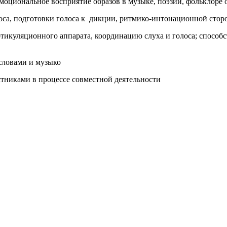
эмоциональное восприятие образов в музыке, поэзии, фольклоре
оса, подготовки голоса к дикции, ритмико-интонационной сторо
ртикуляционного аппарата, координацию слуха и голоса; способ
 словами и музыко
тниками в процессе совместной деятельности