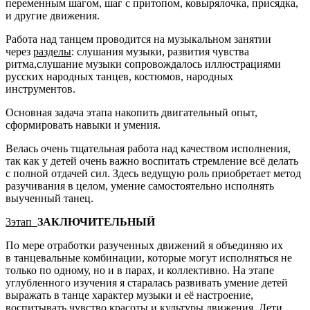
переменным шагом, шаг с притопом, ковырялочка, присядка,
и другие движения.
Работа над танцем проводится на музыкальном занятии
через
разделы
: слушания музыки, развития чувства
ритма,слушание музыки сопровождалось иллюстрациями
русских народных танцев, костюмов, народных
инструментов.
Основная задача этапа накопить двигательный опыт,
сформировать навыки и умения.
Велась очень тщательная работа над качеством исполнения,
так как у детей очень важно воспитать стремление всё делать
с полной отдачей сил. Здесь ведущую роль приобретает метод
разучивания в целом, умение самостоятельно исполнять
выученный танец.
3этап
ЗАКЛЮЧИТЕЛЬНЫЙ
По мере отработки разученных движений я объединяю их
в танцевальные комбинации, которые могут исполняться не
только по одному, но и в парах, и коллективно. На этапе
углубленного изучения я старалась развивать умение детей
выражать в танце характер музыки и её настроение,
воспитывать чувство красоты и культуры движения. Дети