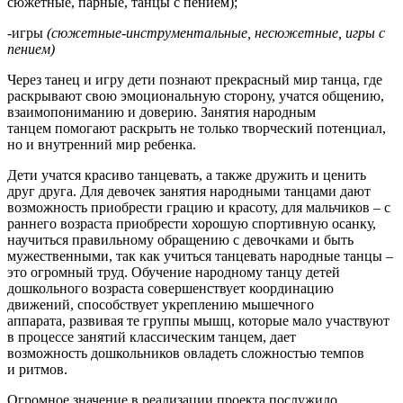
сюжетные, парные, танцы с пением);
-игры
(сюжетные-инструментальные, несюжетные, игры с
пением)
Через танец и игру дети познают прекрасный мир танца, где
раскрывают свою эмоциональную сторону, учатся общению,
взаимопониманию и доверию. Занятия народным
танцем помогают раскрыть не только творческий потенциал,
но и внутренний мир ребенка.
Дети учатся красиво танцевать, а также дружить и ценить
друг друга. Для девочек занятия народными танцами дают
возможность приобрести грацию и красоту, для мальчиков – с
раннего возраста приобрести хорошую спортивную осанку,
научиться правильному обращению с девочками и быть
мужественными, так как учиться танцевать народные танцы –
это огромный труд. Обучение народному танцу детей
дошкольного возраста совершенствует координацию
движений, способствует укреплению мышечного
аппарата, развивая те группы мышц, которые мало участвуют
в процессе занятий классическим танцем, дает
возможность дошкольников овладеть сложностью темпов
и ритмов.
Огромное значение в реализации проекта послужило