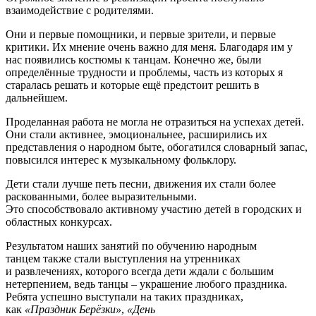
взаимодействие с родителями.
Они и первые помощники, и первые зрители, и первые
критики. Их мнение очень важно для меня. Благодаря им у
нас появились костюмы к танцам. Конечно же, были
определённые трудности и проблемы, часть из которых я
старалась решать и которые ещё предстоит решить в
дальнейшем.
Проделанная работа не могла не отразиться на успехах детей.
Они стали активнее, эмоциональнее, расширились их
представления о народном быте, обогатился словарный запас,
повысился интерес к музыкальному фольклору.
Дети стали лучше петь песни, движения их стали более
раскованными, более выразительными.
Это способствовало активному участию детей в городских и
областных конкурсах.
Результатом наших занятий по обучению народным
танцем также стали выступления на утренниках
и развлечениях, которого всегда дети ждали с большим
нетерпением, ведь танцы – украшение любого праздника.
Ребята успешно выступали на таких праздниках,
как
«Праздник Берёзки»
,
«День