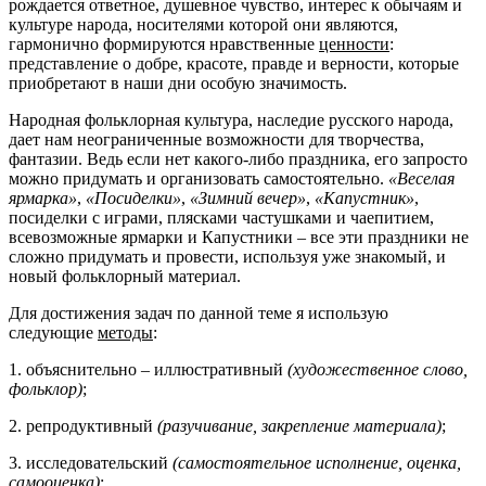
рождается ответное, душевное чувство, интерес к обычаям и
культуре народа, носителями которой они являются,
гармонично формируются нравственные
ценности
:
представление о добре, красоте, правде и верности, которые
приобретают в наши дни особую значимость.
Народная фольклорная культура, наследие русского народа,
дает нам неограниченные возможности для творчества,
фантазии. Ведь если нет какого-либо праздника, его запросто
можно придумать и организовать самостоятельно.
«Веселая
ярмарка»
,
«Посиделки»
,
«Зимний вечер»
,
«Капустник»
,
посиделки с играми, плясками частушками и чаепитием,
всевозможные ярмарки и Капустники – все эти праздники не
сложно придумать и провести, используя уже знакомый, и
новый фольклорный материал.
Для достижения задач по данной теме я использую
следующие
методы
:
1. объяснительно – иллюстративный
(художественное слово,
фольклор)
;
2. репродуктивный
(разучивание, закрепление материала)
;
3. исследовательский
(самостоятельное исполнение, оценка,
самооценка)
;