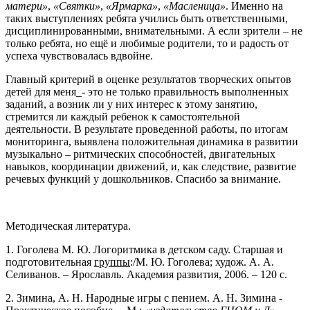
матери»
,
«Святки»
,
«Ярмарка»
,
«Масленица»
. Именно на
таких выступлениях ребята учились быть ответственными,
дисциплинированными, внимательными. А если зрители – не
только ребята, но ещё и любимые родители, то и радость от
успеха чувствовалась вдвойне.
Главный критерий в оценке результатов творческих опытов
детей для меня_- это не только правильность выполненных
заданий, а возник ли у них интерес к этому занятию,
стремится ли каждый ребенок к самостоятельной
деятельности. В результате проведенной работы, по итогам
мониторинга, выявлена положительная динамика в развитии
музыкально – ритмических способностей, двигательных
навыков, координации движений, и, как следствие, развитие
речевых функций у дошкольников. Спасибо за внимание.
Методическая литература.
1. Гоголева М. Ю. Логоритмика в детском саду. Старшая и
подготовительная
группы
:/М. Ю. Гоголева; худож. А. А.
Селиванов. – Ярославль. Академия развития, 2006. – 120 с.
2. Зимина, А. Н. Народные игры с пением. А. Н. Зимина -