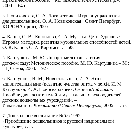
Практическое пособие. – М.:
«издательство ГНОМ и Д»
,
2000. – 64 с.
3. Новиковская, О. А. Логоритмика. Игры и упражнения
для дошкольников. О. А. Новиковская - Санкт-Петербург.
КОРОНА принт, 2005.
4. Кацер, О. В., Коротаева, С. А. Музыка. Дети. Здоровье. –
Игровая методика развития музыкальных способностей детей.
О. В. Кацер, С. А. Коротаева. – 60с.
5. Картушина, М. Ю. Логоритмические занятия в
детском
саду
: Методическое пособие. М. Ю. Картушина – М.:
ТЦ Сфера, 2003. -192 с.
6. Каплунова, И. М., Новоскольцева, И. А. Этот
удивительный мир (развитие чувства ритма у детей. И. М.
Каплунова, И. А. Новоскаольцева. Серия
«Ладушки»
:
Пособие для воспитателей и музыкальных руководителей
детских дошкольных учреждений. –
Издательство
«Композитор*Санкт-Петербург»
, 2005. – 75 с.
7. Дошкольное воспитание №5-6 1992.
«Приобщение дошкольников к русской национальной
культуре», с. 5.