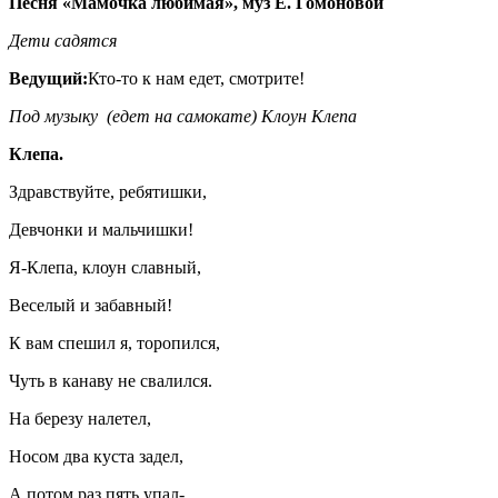
Песня «Мамочка любимая», муз Е. Гомоновой
Дети садятся
Ведущий:
Кто-то к нам едет, смотрите!
Под музыку (едет на самокате) Клоун Клепа
Клепа.
Здравствуйте, ребятишки,
Девчонки и мальчишки!
Я-Клепа, клоун славный,
Веселый и забавный!
К вам спешил я, торопился,
Чуть в канаву не свалился.
На березу налетел,
Носом два куста задел,
А потом раз пять упал-