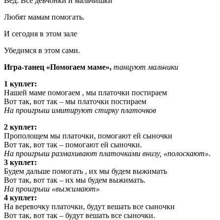
Вед: Все девчонки и мальчишки
Любят мамам помогать.
И сегодня в этом зале
Убедимся в этом сами.
Игра-танец «Помогаем маме»,
танцуют мальчики
1 куплет:
Нашей маме помогаем , мы платочки постираем
Вот так, вот так – мы платочки постираем
На проигрыш имитируют стирку платочков
2 куплет:
Прополощем мы платочки, помогают ей сыночки
Вот так, вот так – помогают ей сыночки.
На проигрыш размахивают платочками внизу, «полоскают».
3 куплет:
Будем дальше помогать , их мы будем выжимать
Вот так, вот так – их мы будем выжимать.
На проигрыш «выжимают»
4 куплет:
На веревочку платочки, будут вешать все сыночки
Вот так, вот так – будут вешать все сыночки.