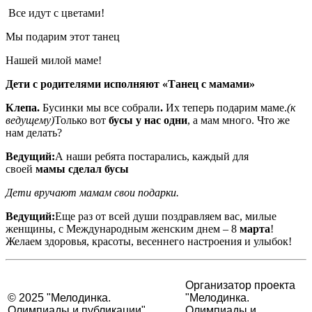
Все идут с цветами!
Мы подарим этот танец
Нашей милой маме!
Дети с родителями исполняют «Танец с мамами»
Клепа.
Бусинки мы все собрали
.
Их теперь подарим маме.
(к
ведущему)
Только вот
бусы у нас одни
, а мам много. Что же
нам делать?
Ведущий:
А наши ребята постарались, каждый для
своей
мамы сделал бусы
Дети вручают мамам свои подарки.
Ведущий:
Еще раз от всей души поздравляем вас, милые
женщины, с Международным женским днем – 8
марта
!
Желаем здоровья, красоты, весеннего настроения и улыбок!
Организатор проекта
© 2025 "Мелодинка.
"Мелодинка.
Олимпиады и публикации".
Олимпиады и