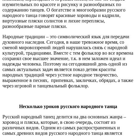
изумительных по красоте и рисунку и разнообразных по
содержанию танцев. О богатстве и многообразии русского
народного танца говорят красивые хороводы и кадрили,
виртуозные пляски солистов и лихие переплясы,
разнообразные парные пляски.
Народные традиции – это символический язык для передачи
духовного наследия. Сегодня, в наше тревожное время, со
сменой мировоззрений людей нарушилась связь с народной
культурой, традициями. Вместе с тем фольклор во все времена
сохранял свое высшее значение, т.к. в нем заложен идеал и
надежды человека. Поэтому на сегодняшний день одной из
самых актуальных задач является показ детям красоты
народных традиций через устное народное творчество,
выраженное в песнях, припевках, закличках, обрядах, а также
через игровой и танцевальный фольклор.
Несколько уроков русского народного танца
Русский народный танец делится на два основных жанра –
хоровод и пляска, которые, в свою очередь, состоят из
различных видов. Одним из самых распространенных и
самых древних видов русского народного танца является