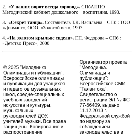
2.
«У наших ворот всегда хоровод».
СПбАППО
Методический кабинет дошкольного воспитания, 1993.
3.
«Секрет танца».
Составитель Т.К. Васильева – СПб.: ТОО
«Диамант», ООО «Золотой век», 1997.
4.
«На золотом крыльце сидели».
Г.П. Федорова – СПб.:
«Детство-Пресс», 2000.
Организатор проекта
© 2025 "Мелодинка.
"Мелодинка.
Олимпиады и публикации".
Олимпиады и
Всероссийские олимпиады
публикации":
и публикации для учащихся
Всероссийское СМИ
и педагогов музыкальных
"Талантоха".
школ, средне-специальных
Свидетельство о
учебных заведений
регистрации ЭЛ № ФС
искусства и культуры,
77-56409, выдано
музыкальных
11.12.2013 г.
руководителей ДОУ,
Федеральной службой
учителей музыки. Все права
по надзору за
защищены. Копирование и
соблюдением
распространение
законодательства в