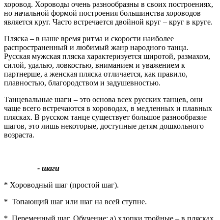
хоровод. Хороводы очень разнообразны в своих построениях,
но начальной формой построения большинства хороводов
является круг. Часто встречается двойной круг – круг в круге.
Пляска – в наше время ритма и скорости наиболее
распространенный и любимый жанр народного танца.
Русская мужская пляска характеризуется широтой, размахом,
силой, удалью, ловкостью, вниманием и уважением к
партнерше, а женская пляска отличается, как правило,
плавностью, благородством и задушевностью.
Танцевальные шаги – это основа всех русских танцев, они
чаще всего встречаются в хороводах, в медленных и плавных
плясках. В русском танце существует большое разнообразие
шагов, это лишь некоторые, доступные детям дошкольного
возраста.
- шаги
* Хороводный шаг (простой шаг).
* Топающий шаг или шаг на всей ступне.
* Переменный шаг. Обучение: а) хлопки тройные – в плясках,