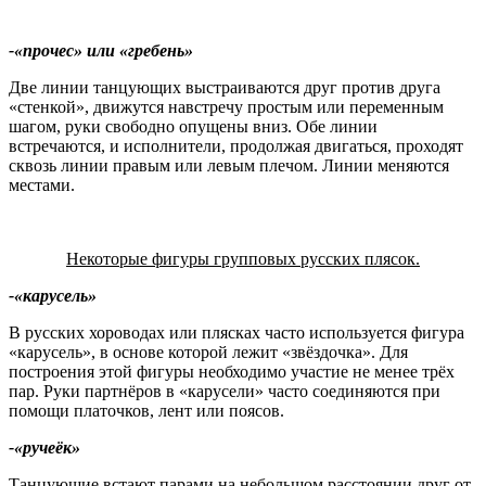
-«прочес» или «гребень»
Две линии танцующих выстраиваются друг против друга
«стенкой», движутся навстречу простым или переменным
шагом, руки свободно опущены вниз. Обе линии
встречаются, и исполнители, продолжая двигаться, проходят
сквозь линии правым или левым плечом. Линии меняются
местами.
Некоторые фигуры групповых русских плясок.
-«карусель»
В русских хороводах или плясках часто используется фигура
«карусель», в основе которой лежит «звёздочка». Для
построения этой фигуры необходимо участие не менее трёх
пар. Руки партнёров в «карусели» часто соединяются при
помощи платочков, лент или поясов.
-«ручеёк»
Танцующие встают парами на небольшом расстоянии друг от