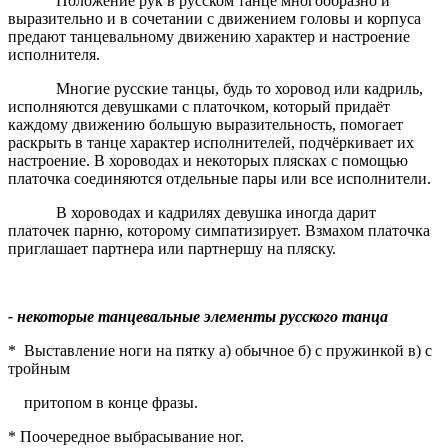
Положение рук в русском танце многообразно и
выразительно и в сочетании с движением головы и корпуса
предают танцевальному движению характер и настроение
исполнителя.
Многие русские танцы, будь то хоровод или кадриль,
исполняются девушками с платочком, который придаёт
каждому движению большую выразительность, помогает
раскрыть в танце характер исполнителей, подчёркивает их
настроение. В хороводах и некоторых плясках с помощью
платочка соединяются отдельные пары или все исполнители.
В хороводах и кадрилях девушка иногда дарит
платочек парню, которому симпатизирует. Взмахом платочка
приглашает партнера или партнершу на пляску.
- некоторые танцевальные элементы русского танца
* Выставление ноги на пятку а) обычное б) с пружинкой в) с
тройным
притопом в конце фразы.
* Поочередное выбрасывание ног.