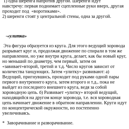
1) одна шеренга напротив другой. Шеренги идут
навстречу: первая поднимает сцепленные руки вверх, другая
проходит под «воротиками».
2) шеренги стоят у центральной стены, одна за другой.
-«улитка»
Эта фигура образуется из круга. Для этого ведущий хоровода
разрывает круг и, продолжая движение по спирали в том же
направлении, но уже внутри круга, делает, как бы новый круг,
но меньший по диаметру, чем первый, затем он
«завивает»второй, третий и т.д. Число кругов зависит от
количества танцующих. Затем «улитку» развивают: а)
Ведущий, пригнувшись, проходит под руками одной пары
первого внутреннего круга, затем второго и т.д., пока не
выйдет из последнего внешнего круга, ведя за собой
хороводную цепь. б) Развивает «улитку» второй ведущий,
находящийся на другом конце хоровода, т.е. вся хороводная
цепь начинает движение в обратном направлении. Круги идут
по концентрической окружности, но постепенно
увеличиваясь.
* Заворачивание и разворачивание.