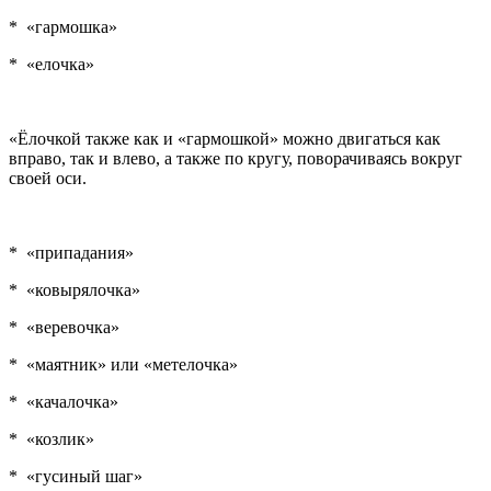
* «гармошка»
* «елочка»
«Ёлочкой также как и «гармошкой» можно двигаться как
вправо, так и влево, а также по кругу, поворачиваясь вокруг
своей оси.
* «припадания»
* «ковырялочка»
* «веревочка»
* «маятник» или «метелочка»
* «качалочка»
* «козлик»
* «гусиный шаг»