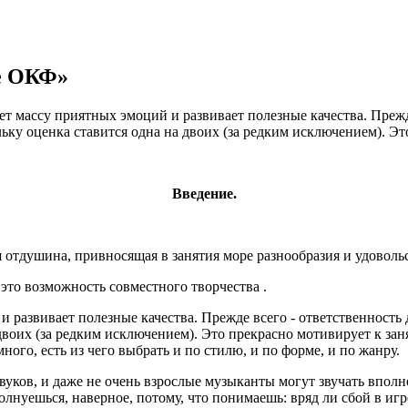
се ОКФ»
т массу приятных эмоций и развивает полезные качества. Прежде 
ьку оценка ставится одна на двоих (за редким исключением). Эт
Введение.
 отдушина, привносящая в занятия море разнообразия и удоволь
это возможность совместного творчества .
развивает полезные качества. Прежде всего - ответственность д
 двоих (за редким исключением). Это прекрасно мотивирует к за
ого, есть из чего выбрать и по стилю, и по форме, и по жанру.
уков, и даже не очень взрослые музыканты могут звучать вполне
волнуешься, наверное, потому, что понимаешь: вряд ли сбой в иг