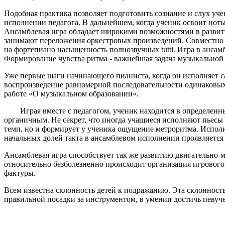
Подобная практика позволяет подготовить сознание и слух уче
исполнении педагога. В дальнейшем, когда ученик освоит ноты 
Ансамблевая игра обладает широкими возможностями в развити
занимают переложения оркестровых произведений. Совместно 
на фортепиано насыщенность полнозвучных tutti. Игра в ансам
Формирование чувства ритма - важнейшая задача музыкальной
Уже первые шаги начинающего пианиста, когда он исполняет с
воспроизведение равномерной последовательности одинаковых 
работе «О музыкальном образовании».
Играя вместе с педагогом, ученик находится в определенных
органичным. Не секрет, что иногда учащиеся исполняют пьесы
темп, но и формирует у ученика ощущение метроритма. Испол
начальных долей такта в ансамблевом исполнении проявляется 
Ансамблевая игра способствует так же развитию двигательно-м
относительно безболезненно происходит организация игрового
фактуры.
Всем известна склонность детей к подражанию. Эта склоннос
правильной посадки за инструментом, в умении достичь певуче