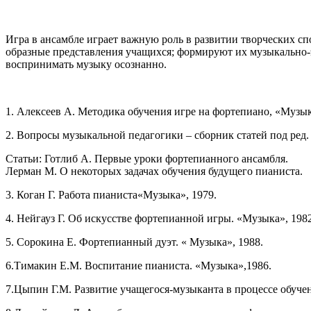
Игра в ансамбле играет важную роль в развитии творческих с
образные представления учащихся; формируют их музыкально-э
воспринимать музыку осознанно.
1. Алексеев А. Методика обучения игре на фортепиано, «Музык
2. Вопросы музыкальной педагогики – сборник статей под ред.
Статьи: Готлиб А. Первые уроки фортепианного ансамбля.
Лерман М. О некоторых задачах обучения будущего пианиста.
3. Коган Г. Работа пианиста«Музыка», 1979.
4. Нейгауз Г. Об искусстве фортепианной игры. «Музыка», 1982
5. Сорокина Е. Фортепианный дуэт. « Музыка», 1988.
6.Тимакин Е.М. Воспитание пианиста. «Музыка»,1986.
7.Цыпин Г.М. Развитие учащегося-музыканта в процессе обуче