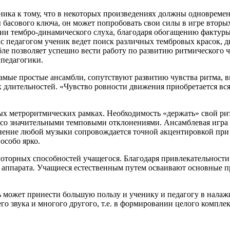
ника к тому, что в некоторых произведениях должны одновременн
басового ключа, он может попробовать свои силы в игре вторых 
и тембро-динамического слуха, благодаря обогащению фактуры,
с педагогом ученик ведет поиск различных тембровых красок, 
бле позволяет успешно вести работу по развитию ритмического ч
 педагогики.
амые простые ансамбли, сопутствуют развитию чувства ритма, 
длительностей. «Чувство ровности движения приобретается вся
 метроритмических рамках. Необходимость «держать» свой рит
 со значительными темповыми отклонениями. Ансамблевая игра 
нение любой музыки сопровождается точной акцентировкой при 
особо ярко.
оторных способностей учащегося. Благодаря привлекательности 
 аппарата. Учащиеся естественным путем осваивают основные п
ть может принести большую пользу и ученику и педагогу в нал
го звука и многого другого, т.е. в формировании целого компле