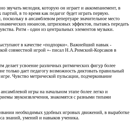
о звучать мелодия, которую он играет и аккомпанемент, в
партий, в то время как педагог будет играть первую.
 поскольку в ансамблевом репертуаре значительное место
динамических нюансов, штриховых эффектов, пытаясь передать
увства. Ритм - один из центральных элементов музыки.
выступают в качестве «подпорки». Важнейший навык -
кой совместной игрой »- писал Н.А.Римский-Корсаков в
м делает усвоение различных ритмических фигур более
не только дает педагогу возможность диктовать правильный
игре. Чувство метрической пульсации, подчеркивание
ансамблевой игры на начальном этапе более легко и
риемы звукоизвлечения, знакомятся с разными типами
аживании необходимых удобных игровых движений, в выработке
кса знаний, умений и навыков ученика.