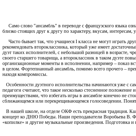
Само слово "ансамбль" в переводе с французского языка озна
близко стоящих друг к другу по характеру, вкусам, интересам,
Часто бывает так, что учащиеся I класса не могут играть дру
рекомендовать второклассника, который уже имеет достаточны
дуэт таких исполнителей, с небольшой разницей в возрасте, ч
своего старшего товарища, а второклассник в таком дуэте по
организационные моменты в исполнении, например – показ вс
в целом. Фортепианный ансамбль, помимо всего прочего – пре
находя компромиссы.
Особенности дуэтного исполнительства начинаются уже с с
педагоги считают, что такое несколько стесненное положение 
преимуществами, что избегать игры в ансамбле конечно не сто
сближающемся или перекрещивающемся голосоведении. Понятие
В нашей школе, на отделе ОКФ есть прекрасная традиция. К
концерт ко ДНЮ Победы. Наши преподаватели Воробьева В. Ф. 
«копилке» и другие музыкальные произведения. Подготовка и