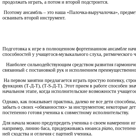
продолжать играть, а потом и второй подстроится.
Поэтому ансамбль – это наша «Палочка-выручалочка», предмет,
осваивать второй инструмент.
Подготовка к игре в полноценном фортепианном ансамбле начи
способностей у учащегося-музыкального слуха, ритмического 
Наиболее сильнодействующим средством развития гармоническ
связанный с постановкой рук и исполнением преимущественно
На первом занятии предлагается играть простую попевку, стр
функциях (Т-Д-T), (Т-S-Д-Т). Этот прием в работе способен зн
начальном этапе, когда исполнительские возможности учащего
Однако, как показывает практика, далеко не все дети способн
забыть о своих «обязанностях» за инструментом; некоторые дети
постепенно готовя ученика к совместному исполнительству.
Для начала можно предупредить ученика о своем намерении игра
например, линию баса, придерживаясь нюанса
piano
, постепен
ней сходства и отличия с партией ученика.