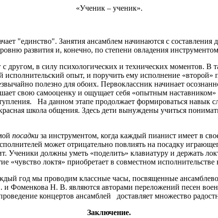
«Ученик – ученик».
чает "единство". Занятия ансамблем начинаются с составления 
 уровню развития и, конечно, по степени овладения инструментом
г с другом, в силу психологических и технических моментов. В 
й исполнительский опыт, и поручить ему исполнение «второй» п
резвычайно полезно для обоих. Первоклассник начинает осознанн
вышает свою самооценку и ощущает себя «опытным наставником» 
тупления. На данном этапе продолжает формироваться навык сл
красная школа общения. Здесь дети вынуждены учиться понимать
амой
посадки
за инструментом, когда каждый пианист имеет в св
исполнителей может отрицательно повлиять на посадку играющег
ит. Ученики должны уметь «поделить» клавиатуру и держать локт
 «чувство локтя» приобретает в совместном исполнительстве 
аждый год мы проводим классные часы, посвященные ансамблев
и Фоменкова Н. В. являются авторами переложений песен военн
 проведение концертов ансамблей доставляет множество радост
Заключение.