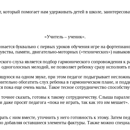
 который помогает нам удерживать детей в школе, заинтересова
«Учитель – ученик».
нается буквально с первых уроков обучения игре на фортепиан
чувства, памяти, двигательно-моторных («технических») навык
ого слуха является подбор гармонического сопровождения к ра
 одноголосных мелодий, не позволяет ребенку сразу исполнять
оящуюся на одном звуке, при этом педагог подыгрывает неслож
ачительно обогатить слух ребенка в гармоническом плане, и подд
ся пока еще очень малы. Такое тесное сотрудничество способст
ы, точнее сказать, готовы к такому сотрудничеству. Слыша пара
 даже просят педагога «пока не играть, так как это им мешает». 
ть с ним вместе, уточнить у него готовность к этому. Затем пе
но добавляя оставшиеся элементы фактуры. Также можно специа