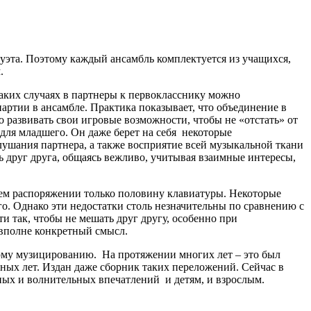
дуэта. Поэтому каждый ансамбль комплектуется из учащихся,
.
таких случаях в партнеры к первокласснику можно
артии в ансамбле. Практика показывает, что объединение в
о развивать свои игровые возможности, чтобы не «отстать» от
для младшего. Он даже берет на себя некоторые
ушания партнера, а также восприятие всей музыкальной ткани
 друг друга, общаясь вежливо, учитывая взаимные интересы,
оем распоряжении только половину клавиатуры. Некоторые
о. Однако эти недостатки столь незначительны по сравнению с
и так, чтобы не мешать друг другу, особенно при
вполне конкретный смысл.
ому музицированию. На протяжении многих лет – это был
ых лет. Издан даже сборник таких переложений. Сейчас в
ных и волнительных впечатлений и детям, и взрослым.