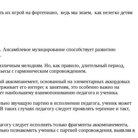
ть их игрой на фортепиано, ведь мы знаем, как нелегко детям
о. Ансамблевое музицирование способствует развитию
ов.
зличным мелодиям. Но, как правило, длительный период,
 пьесы с гармоническим сопровождением.
ный аккомпанемент, основанный на элементарных аккордовых
ерживает его интерес к занятиям, это особенно важно на
вует наибольшему взаимопониманию педагога и ученика.
ллельно звучащую партию в исполнении педагога, ученик может
В таких случаях педагогу следует проявлять терпение и такт,
дагогу следует исполнять только фрагменты аккомпанемента,
льно познакомить ученика с партией сопровождения, выявляя в