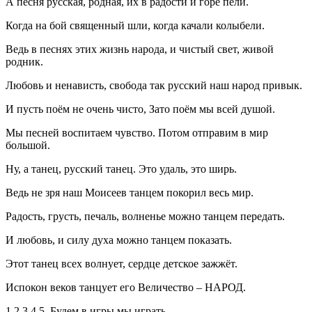
А песня русская, родная, их в радости и горе пели.
Когда на бой священный шли, когда качали колыбели.
Ведь в песнях этих жизнь народа, и чистый свет, живой
родник.
Любовь и ненависть, свобода так русский наш народ привык.
И пусть поём не очень чисто, Зато поём мы всей душой.
Мы песней воспитаем чувство. Потом отправим в мир
большой.
Ну, а танец, русский танец. Это удаль, это ширь.
Ведь не зря наш Моисеев танцем покорил весь мир.
Радость, грусть, печаль, волненье можно танцем передать.
И любовь, и силу духа можно танцем показать.
Этот танец всех волнует, сердце детское зажжёт.
Испокон веков танцует его Величество – НАРОД.
1,2,3,4,5. Будем в игры мы играть.