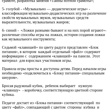
грамоте, разработка занятия «Тайны нотной грамоты»;
5- голубой - «Музыкально — дидактические игры» -
классификация музыкально-дидактических игр на различение
свойств музыкальных звуков, музыкальных средств
выразительности, музыкальных жанров;
6- синий - «Ложки разными бывают и на них порой играют»-
различные способы игры на ложках, история создания ложки
как музыкального инструмента;
Седьмой «клавишей» по цвету радуги представлен «Блок
питания», в котором каждый отдельный «файл» содержит
информацию с содержанием «клавишей» на панели. Этот
материал для взрослых участников игры.
Правила игры просты и доступны детям. Перед началом игры
необходимо «подключиться к «Блоку питания» специальным
шнуром».
Бросая радужный кубик, ребенок выбирает нужную
«клавишу» - коробочку, соответствующую цветной стороне
кубика.
Педагог достает из «Блока питания» соответствующий по
цвету «файл», совпадающий с цветом стороны кубика и