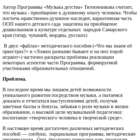
Автор Программы «Музыка детства» Тютюнникова считает,
что музыка - приобщение к духовному опыту человека. Чтобы
постичь нравственно-духовное наследие, вариативная часть
ООП нашего детского сада нацелена на приобщение
дошкольников к культуре отдельных народов Самарского
края (татар, чувашей, мордвы, русских)
В двух «файлах» методического пособия («Что мы знаем об
оркестрах?» и «Ложки разными бывают и на них порой
играют») частично раскрыты проблемы реализации
некоторых аспектов части Программы, формируемой
участниками образовательных отношений.
Проблема.
В последнее время мы лишаем детей возможности
уникального развития посредством музыки, а пытаемся
доказать и отчитаться выступлениями детей, получая
заветные баллы и бонусы, забывая о роли музыки в жизни
образовании, о высокой цели музыкальной педагогики:
воспитание «творческого человека в творческой среде».
В настоящее время достаточно различных методических
пособий — лэпбуки, парциальные программы, методические
рекомендации. Они бесспорно помогают нам, педагогам,