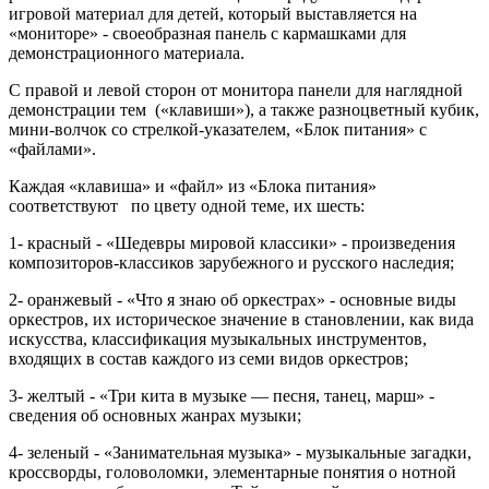
игровой материал для детей, который выставляется на
«мониторе» - своеобразная панель с кармашками для
демонстрационного материала.
С правой и левой сторон от монитора панели для наглядной
демонстрации тем («клавиши»), а также разноцветный кубик,
мини-волчок со стрелкой-указателем, «Блок питания» с
«файлами».
Каждая «клавиша» и «файл» из «Блока питания»
соответствуют по цвету одной теме, их шесть:
1- красный - «Шедевры мировой классики» - произведения
композиторов-классиков зарубежного и русского наследия;
2- оранжевый - «Что я знаю об оркестрах» - основные виды
оркестров, их историческое значение в становлении, как вида
искусства, классификация музыкальных инструментов,
входящих в состав каждого из семи видов оркестров;
3- желтый - «Три кита в музыке — песня, танец, марш» -
сведения об основных жанрах музыки;
4- зеленый - «Занимательная музыка» - музыкальные загадки,
кроссворды, головоломки, элементарные понятия о нотной