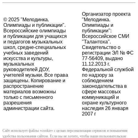
Организатор проекта
© 2025 "Мелодинка.
"Мелодинка.
Олимпиады и публикации".
Олимпиады и
Всероссийские олимпиады
публикации":
и публикации для учащихся
Всероссийское СМИ
и педагогов музыкальных
"Талантоха".
школ, средне-специальных
Свидетельство о
учебных заведений
регистрации ЭЛ № ФС
искусства и культуры,
77-56409, выдано
музыкальных
11.12.2013 г.
руководителей ДОУ,
Федеральной службой
учителей музыки. Все права
по надзору за
защищены. Копирование и
соблюдением
распространение
законодательства в
материалов возможны
сфере массовых
только с письменного
коммуникаций и
разрешения
охране культурного
администрации сайта.
наследия 26 января
2007 г
Сайт использует файлы «cookie» с целью персонализации сервисов и повышения
удобства пользования сайтом. Если вы не хотите, чтобы ваши пользовательские