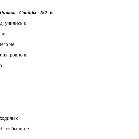
 Рита».
Слайды №2- 6.
ий сад, учились в
ли
его не
я, ровно в
з
ходили с
это были не