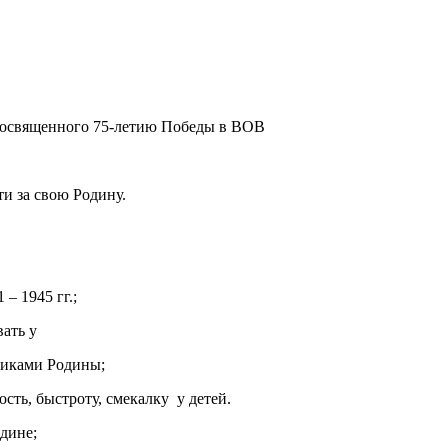
 посвященного 75-летию Победы в ВОВ
ти за свою Родину.
– 1945 гг.;
овать у
никами Родины;
ть, быстроту, смекалку у детей.
одине;