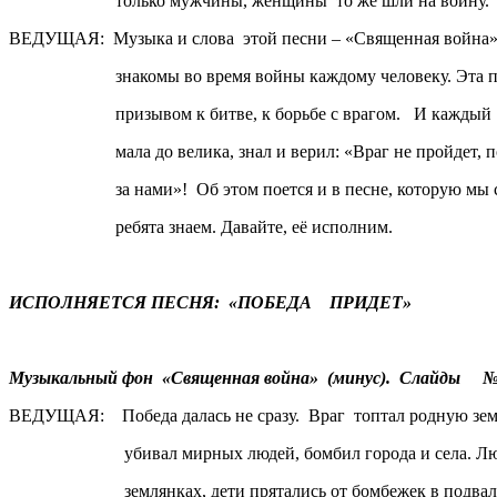
только мужчины, женщины то же шли на войну.
ВЕДУЩАЯ: Музыка и слова этой песни – «Священная война
знакомы во время войны каждому человеку. Эта пе
призывом к битве, к борьбе с врагом. И каждый че
мала до велика, знал и верил: «Враг не пройдет, поб
за нами»! Об этом поется и в песне, которую мы с
ребята знаем. Давайте, её исполним.
ИСПОЛНЯЕТСЯ ПЕСНЯ: «ПОБЕДА ПРИДЕТ»
Музыкальный фон «Священная война» (минус). Слайды №2
ВЕДУЩАЯ: Победа далась не сразу. Враг топтал родную зе
убивал мирных людей, бомбил города и села. Люд
землянках, дети прятались от бомбежек в подвалах,