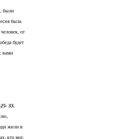
», были
сня была
ловек, от
еда будет
 вами
5- 33.
млю,
и жили в
 кто мог,