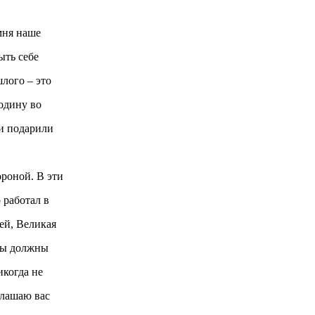
 помня наше
ь себе
го – это
дину во
подарили
а стороной. В эти
 работал в
, Великая
ы должны
огда не
ашаю вас