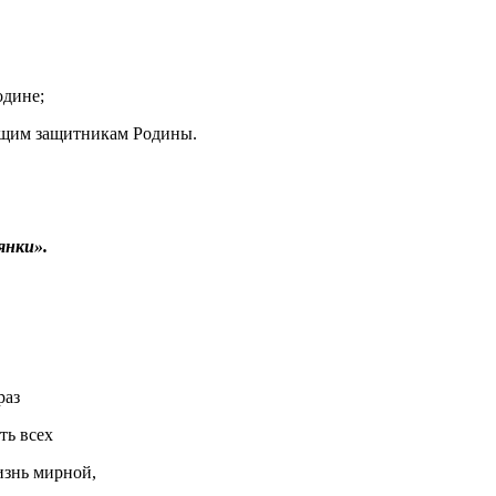
одине;
ущим защитникам Родины.
нки».
раз
ь всех
нь мирной,