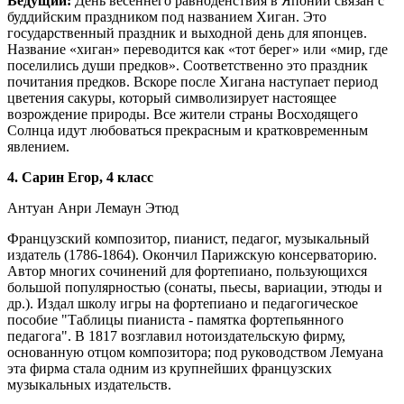
Ведущий:
День весеннего равноденствия в Японии связан с
буддийским праздником под названием Хиган. Это
государственный праздник и выходной день для японцев.
Название «хиган» переводится как «тот берег» или «мир, где
поселились души предков». Соответственно это праздник
почитания предков. Вскоре после Хигана наступает период
цветения сакуры, который символизирует настоящее
возрождение природы. Все жители страны Восходящего
Солнца идут любоваться прекрасным и кратковременным
явлением.
4
. Сарин Егор, 4 класс
Антуан Анри Лемаун Этюд
Французский композитор, пианист, педагог, музыкальный
издатель (1786-1864). Окончил Парижскую консерваторию.
Автор многих сочинений для фортепиано, пользующихся
большой популярностью (сонаты, пьесы, вариации, этюды и
др.). Издал школу игры на фортепиано и педагогическое
пособие "Таблицы пианиста - памятка фортепьянного
педагога". В 1817 возглавил нотоиздательскую фирму,
основанную отцом композитора; под руководством Лемуана
эта фирма стала одним из крупнейших французских
музыкальных издательств.