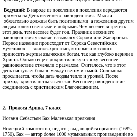
Ведущий:
В народе из поколения в поколения передаются
приметы на День весеннего равноденствия. Мысли
обязательно должны быть позитивными, а пожелания другим
людям только светлыми и добрыми. Чем веселее встретить
этот день, тем веселее будет год. Праздник весеннего
равноденствия у славян назывался Сороки или Жаворонки.
Первое название происходит от Сорока Севастийских
мучеников — воинов-христиан, которые отказались
приносить жертвы языческим богам, так как глубоко верили в
Христа. Однако еще в дохристианскую эпоху весеннее
равноденствие отмечали с размахом. Считалось, что в этот
день наступает баланс между светом и тьмой. Солнышко
просыпается, чтобы дать людям тепло и урожай. После
прихода христианства языческое Весеннее равноденствие
соединилось с христианским Благовещением.
2
. Прокоса Арина, 7 класс
Иоганн Себастьян Бах Маленькая прелюдия
Немецкий композитор, педагог, выдающийся органист (1685-
1750). Бах — автор более 1000 музыкальных произведений во