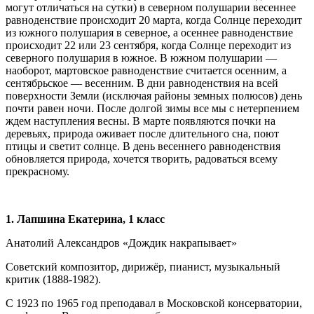
могут отличаться на сутки) в северном полушарии весеннее
равноденствие происходит 20 марта, когда Солнце переходит
из южного полушария в северное, а осеннее равноденствие
происходит 22 или 23 сентября, когда Солнце переходит из
северного полушария в южное. В южном полушарии —
наоборот, мартовское равноденствие считается осенним, а
сентябрьское — весенним. В дни равноденствия на всей
поверхности Земли (исключая районы земных полюсов) день
почти равен ночи. После долгой зимы все мы с нетерпением
ждем наступления весны. В марте появляются почки на
деревьях, природа оживает после длительного сна, поют
птицы и светит солнце. В день весеннего равноденствия
обновляется природа, хочется творить, радоваться всему
прекрасному.
1. Лапшина Екатерина, 1 класс
Анатолий Александров «Дождик накрапывает»
Советский композитор, дирижёр, пианист, музыкальный
критик (1888-1982).
С 1923 по 1965 год преподавал в Московской консерватории,