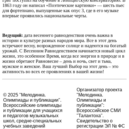
Григ поступил на обучение в Лейпцигскую консерваторию. В
1863 году он написал «Поэтические картинки» — шесть пьес
для фортепиано, выпущенные как опус 3, где в его музыке
впервые проявились национальные черты.
Ведущий:
дата весеннего равноденствия очень важна в
истории и культуре разных народов мира. Все в этот день
встречают весну, возрожденное солнце и надеются на богатый
урожай. С Весенним Равноденствием начинается новый цикл
жизни, это особенное Время, когда все энергии в природе и в
жизни обретают Равновесие – день и ночь, свет и тьма,
мужское и женское. Ваш лучший Выбор на этот день – это
активность во всех ее проявлениях в вашей жизни!
Организатор проекта
© 2025 "Мелодинка.
"Мелодинка.
Олимпиады и публикации".
Олимпиады и
Всероссийские олимпиады
публикации":
и публикации для учащихся
Всероссийское СМИ
и педагогов музыкальных
"Талантоха".
школ, средне-специальных
Свидетельство о
учебных заведений
регистрации ЭЛ № ФС