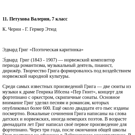
1
1
. Петухова Валерия, 7 класс
К. Черни - Г. Гермер Этюд
Эдвард Григ «Поэтическая каритинка»
Э́двард Григ (1843 - 1907) — норвежский композитор
периода романтизма, музыкальный деятель, пианист,
дирижёр. Творчество Грига формировалось под воздействием
норвежской народной культуры.
Среди самых известных произведений Грига — две сюиты из
музыки к драме Генрика Ибсена «Пер Гюнт», концерт для
фортепиано с оркестром, скрипичные сонаты. Основное
внимание Григ уделял песням и романсам, которых
опубликовал более 600. Ещё около двадцати его пьес изданы
посмертно. Вокальные сочинения Грига написаны на слова
датских и норвежских, иногда немецких поэтов. В возрасте
двенадцати лет Григ написал своё первое произведение для
фортепиано. Через три года, после окончания общей школы