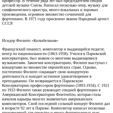
профессор. В течение ряда лет был председателем секции
детской музыки Союза. Написал несколько опер, музыку для
симфонического оркестра, много вокальных и хоровых
произведения, огромное множество сочинений для
фортепиано. В 1971 году присвоено звание Народный артист
СССР.
Исидор Филипп «Колыбельная»
Французский пианист, композитор и выдающийся педагог,
венгр по национальности (1863-1958). Учился в Парижской
консерватории, был знаком со многими выдающимися
музыкантами. Закончив консерваторию, Филипп выступал с
концертами во множестве европейских стран. Однако,
постепенно Филипп сокращает свою концертную
деятельность и находит истинное удовлетворение в
преподавании. Он возвращается в Парижскую
Консерваторию профессором фортепиано (1893-1934). С 1921
по 1933 Филипп также руководит секцией фортепиано в
Американской Консерватории Фонтенбло, которая стала
началом карьеры многих знаменитых американских
композиторов. Свой последний сольный концерт Филипп дал
в возрасте 92 лет в Париже. Композитор написал несколько
произведений для оркестра и много фортепианных пьес.