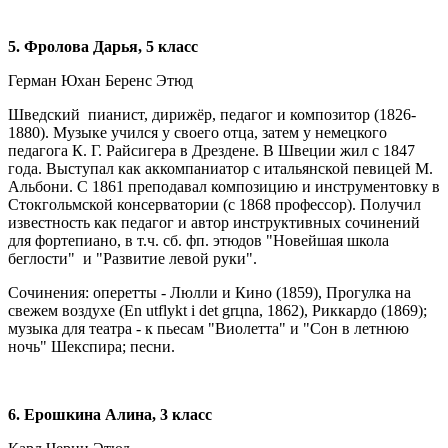
5
. Фролова Дарья, 5 класс
Герман Юхан Беренс Этюд
Шведский пианист, дирижёр, педагог и композитор (1826-
1880). Музыке учился у своего отца, затем у немецкого
педагога К. Г. Райсигера в Дрездене. В Швеции жил с 1847
года. Выступал как аккомпаниатор с итальянской певицей М.
Альбони. С 1861 преподавал композицию и инструментовку в
Стокгольмской консерватории (с 1868 профессор). Получил
известность как педагог и автор инструктивных сочинений
для фортепиано, в т.ч. сб. фп. этюдов "Новейшая школа
беглости" и "Развитие левой руки".
Сочинения: оперетты - Люлли и Кино (1859), Прогулка на
свежем воздухе (En utflykt i det grцna, 1862), Риккардо (1869);
музыка для театра - к пьесам "Виолетта" и "Сон в летнюю
ночь" Шекспира; песни.
6
. Ерошкина Алина, 3 класс