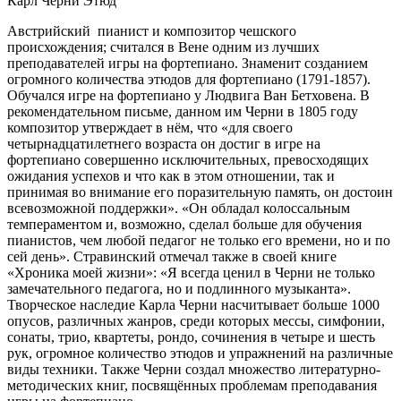
Карл Черни Этюд
Австрийский пианист и композитор чешского
происхождения; считался в Вене одним из лучших
преподавателей игры на фортепиано. Знаменит созданием
огромного количества этюдов для фортепиано (1791-1857).
Обучался игре на фортепиано у Людвига Ван Бетховена. В
рекомендательном письме, данном им Черни в 1805 году
композитор утверждает в нём, что «для своего
четырнадцатилетнего возраста он достиг в игре на
фортепиано совершенно исключительных, превосходящих
ожидания успехов и что как в этом отношении, так и
принимая во внимание его поразительную память, он достоин
всевозможной поддержки». «Он обладал колоссальным
темпераментом и, возможно, сделал больше для обучения
пианистов, чем любой педагог не только его времени, но и по
сей день». Стравинский отмечал также в своей книге
«Хроника моей жизни»: «Я всегда ценил в Черни не только
замечательного педагога, но и подлинного музыканта».
Творческое наследие Карла Черни насчитывает больше 1000
опусов, различных жанров, среди которых мессы, симфонии,
сонаты, трио, квартеты, рондо, сочинения в четыре и шесть
рук, огромное количество этюдов и упражнений на различные
виды техники. Также Черни создал множество литературно-
методических книг, посвящённых проблемам преподавания