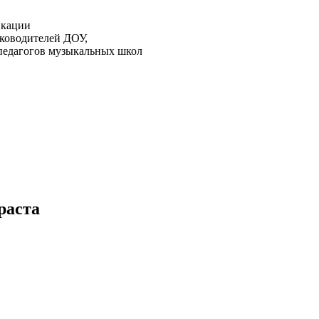
икации
ководителей ДОУ,
педагогов музыкальных школ
раста