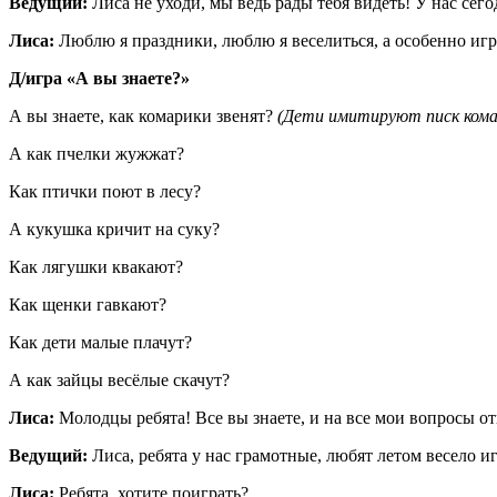
Ведущий:
Лиса не уходи, мы ведь рады тебя видеть! У нас сего
Лиса:
Люблю я праздники, люблю я веселиться, а особенно игра
Д/игра «А вы знаете?»
А вы знаете, как комарики звенят?
(Дети имитируют писк кома
А как пчелки жужжат?
Как птички поют в лесу?
А кукушка кричит на суку?
Как лягушки квакают?
Как щенки гавкают?
Как дети малые плачут?
А как зайцы весёлые скачут?
Лиса:
Молодцы ребята! Все вы знаете, и на все мои вопросы от
Ведущий:
Лиса, ребята у нас грамотные, любят летом весело и
Лиса:
Ребята, хотите поиграть?