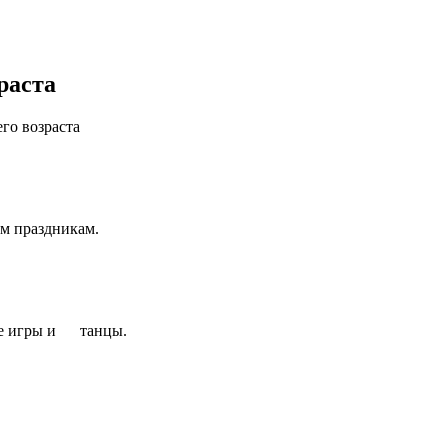
раста
го возраста
ым праздникам.
ные игры и танцы.