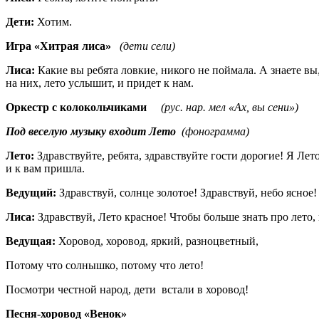
Дети:
Хотим.
Игра «Хитрая лиса»
(дети сели)
Лиса:
Какие вы ребята ловкие, никого не поймала.
А знаете вы
на них, лето услышит, и придет к нам.
Оркестр с колокольчиками
(рус. нар. мел «Ах, вы сени»)
Под веселую музыку входит Лето
(фонограмма)
Лето:
Здравствуйте, ребята, здравствуйте гости дорогие! Я Ле
и к вам пришла.
Ведущий:
Здравствуй, солнце золотое! Здравствуй, небо ясное!
Лиса:
Здравствуй, Лето красное! Чтобы больше знать про лето,
Ведущая:
Хоровод, хоровод, яркий, разноцветный,
Потому что солнышко, потому что лето!
Посмотри честной народ, дети встали в хоровод!
Песня-хоровод «Венок»