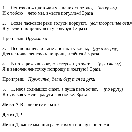
1.
Ленточки – цветочки я в венок сплетаю,
(по кругу)
И с тобою – лето мы, вместе погуляем! 3раза
2.
Возле ласковой реки голуби воркуют,
(волнообразные движ
Я у речки попрошу ленту голубую! 3 раза
Проигрыш
Пружинка
3.
Песню напевают мне листики у клёна,
(руки вверху)
Для веночка ленточку попрошу зелёную! 3 раза
4.
В поле рожь высокую ветерок щекочет,
(руки внизу)
Я в веночек ленточку попрошу и желтую! 3раза
Проигрыш
Пружинка, дети берутся за руки
5.
С, неба солнышко сияет, а душа петь хочет,
(по кругу)
Вот, какая у меня радуга в веночке! 3раза
Лето:
А Вы любите играть?
Дети:
Да!
Лето:
Давайте мы поиграем с вами в игру с цветами.