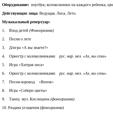
Оборудование:
ноутбук; колокольчики на каждого ребенка, цв
Действующие лица:
Ведущая, Лиса, Лето.
Музыкальный репертуар:
1.
Вход детей
(Фонограмма)
2.
Песня о лете
3.
Д/игра «А вы знаете?»
4.
Оркестр с колокольчиками
рус. нар. мел. «Ах, вы сени»
5.
Игра «Хитрая лиса»
6.
Оркестр с колокольчиками
рус. нар. мел. «Ах, вы сени»
7.
Песня-хоровод
«Венок»
8.
Игра «Собери цветы»
9.
Танец муз. Кислицина
(фонограмма)
10.
Раздача угощения
(фонограмма)