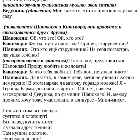
(внезапно звучит хулиганская музыка, звон стекла)
Ведущий
:
(удивлённо)
Мне кажется, что-то произошло у нас в
саду
(появляются Шапокляк и Кикимора, они крадутся и
сталкиваются друг с другом)
Шапокляк:
Ой, что это! Ой, кто это?
Кикимора:
Фу ты, ну ты напугала! Привет, старушенция!
Шапокляк
: Это кто ещё старушенция? На себя посмотри,
лягушка зелёная!
(поворачивается к зрителям)
Позвольте, представиться!
Шапокляк! Прошу любить и жаловать!
Кикимора:
За что тебя любить? Тебя вон, не узнал никто!
Шапокляк:
Да вы что, в самом деле, меня не узнали? Хотя и
немудрено! В этом наряде я выгляжу гораздо моложе! Я -
Геранда Бармидонтовна, старуха…Ой, нет, совсем
заговорилась! Девушка, по фамилии Шапокляк! И, между
прочим, хочу тоже участвовать в конкурсе «Мини-мисс».
Лишь об этом все твердят,
суетятся и хлопочут!
Все наряд купить хотят,
я узнала адрес точный!
Там купила полотно,
супермодное оно!