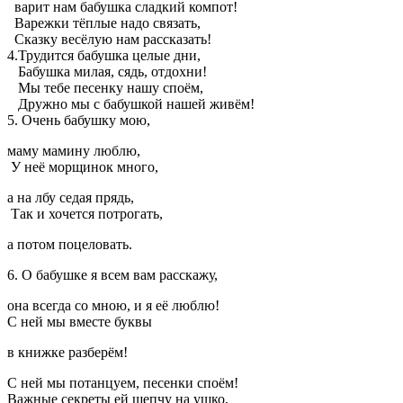
варит нам бабушка сладкий компот!
Варежки тёплые надо связать,
Сказку весёлую нам рассказать!
4.Трудится бабушка целые дни,
Бабушка милая, сядь, отдохни!
Мы тебе песенку нашу споём,
Дружно мы с бабушкой нашей живём!
5. Очень бабушку мою,
маму мамину люблю,
У неё морщинок много,
а на лбу седая прядь,
Так и хочется потрогать,
а потом поцеловать.
6. О бабушке я всем вам расскажу,
она всегда со мною, и я её люблю!
С ней мы вместе буквы
в книжке разберём!
С ней мы потанцуем, песенки споём!
Важные секреты ей шепчу на ушко,