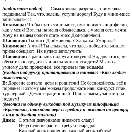
(поднимает подол)
Сама кроила, разрезала, примеряла,
подшивала! Так, что, зелень, уступи дорогу! Буду в мини-мисс
записываться!
Кикимора:
Чтобы стать мини-мисс, нужно иметь портфолио,
как у меня! Вот, ты на меня обзываешься, а у меня есть мечта!
Хочу на нашем болоте стать мисс Дюймовочкой!
Шапокляк:
Ты мисс Дюймовочка? Ха-ха-ха! Уморила!
Кикимора:
А что?! Ты слыхала, что здесь победительницам
призы обещают! Их нужно заполучить!
Шапокляк:
Правильно, подруга толкуешь! Но, для этого, не
обязательно трудиться и испытания проходить! Мы по -
умному дело провернём, все призы и так возьмём!
(уходят под ручку, пританцовывая и напевая: «Кто людям
помогает:»)
В:
Дорогие зрители, дети и родители! Не беспокойтесь, всё в
порядке! Поэтому мы можем продолжать наш конкурс! Итак,
тур первый - Демонстрационный! Приглашаем участниц на
подиум!
(девочки по одному выходят под музыку из кинофильма
«Красотка», проходят через середину и встают по центру,
к ним подходит мальчик)
Дима
: С этими девчонками никакого сладу!
Не успели вырасти - требуют наряды!
Каждый день волнения, каждый день заботы!