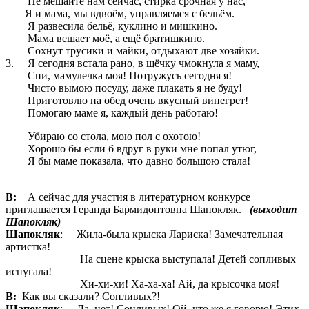
Не мешайте нам сейчас, стирка срочная у нас,
Я и мама, мы вдвоём, управляемся с бельём.
Я развесила бельё, куклино и мишкино.
Мама вешает моё, а ещё братишкино.
Сохнут трусики и майки, отдыхают две хозяйки.
3. Я сегодня встала рано, в щёчку чмокнула я маму,
Спи, мамулечка моя! Потружусь сегодня я!
Чисто вымою посуду, даже плакать я не буду!
Приготовлю на обед очень вкусный винегрет!
Помогаю маме я, каждый день работаю!
Убираю со стола, мою пол с охотою!
Хорошо бы если б вдруг в руки мне попал утюг,
Я бы маме показала, что давно большою стала!
В:
А сейчас для участия в литературном конкурсе
приглашается Геранда Бармидонтовна Шапокляк.
(выходит
Шапокляк)
Шапокляк
: Жила-была крыска Лариска! Замечательная
артистка!
На сцене крыска выступала! Детей сопливых
испугала!
Хи-хи-хи! Ха-ха-ха! Ай, да крысочка моя!
В:
Как вы сказали? Сопливых?!
Шапокляк
: Да, нет! Сонливых! Ой, что же я говорю! Этих,