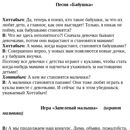
Песня «Бабушка»
Хоттабыч
: Да, теперь я понял, кто такие бабушки, за что их
любят дети, а главное, как они выглядят! Только, я никак не
пойму, как бабушками становятся?
В
: Что же здесь непонятного?! Сначала девочки бывают
девочками, потом они вырастают и становятся мамами!
Хоттабыч:
А мамы, когда вырастают, становятся бабушками?
В
: Совершенно верно, у новых мам появляются новые дочки,
а у бабушек внучки.
Поэтому все девочки с детства играют с куклами, чтобы стать
когда-нибудь мамами и научиться ухаживать за настоящими
детьми!
Хоттабыч:
А кем же становятся мальчики?
В
: А мальчики становятся папами! Они тоже любят играть в
куклы вместе с девочками. И сейчас ты в этом убедишься,
уважаемый Хоттабыч!
Игра «Запеленай малыша»
(играют
мальчики)
В:
А мы продолжаем наш конкурс. Дима, объяви, пожалуйста,