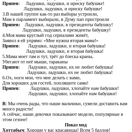
Припев
: Ладушки, ладушки, и ириску бабушке!
Ладушки, ладушки, и ириску бабушке!
3.В нашей группе как-то раз выборы устроили,
Мам в парламент выбирали, в Думу пап пристроили
Припев:
Ладушки, ладушки, в президенты бабушку!
Ладушки, ладушки, в президенты бабушку!
4.Моя мама круглый год сериалами живёт,
Заявил я ей упрямо: «Мне нужна вторая мама!»
Припев
: Ладушки, ладушки, и вторая бабушка!
Ладушки, ладушки, и вторая бабушка!
5.Мама моет там и тут, трёт до блеска краны,
Убегают от неё мыши, тараканы
Припев
: Ладушки, ладушки, их не любит бабушка!
Ладушки, ладушки, их не любит бабушка!
6.Ох, ноги мои, что мне делать с вами,
Для хороших для гостей, попляшите сами!
Припев
: Ладушки, ладушки, хлопайте нам бабушки!
Ладушки, ладушки, хлопайте нам бабушки!
В
: Мы очень рады, что наши мальчики, сумели доставить вам
много радости!
А сейчас, наши девочки показывают модели, популярные в
этом сезоне!
Показ мод
Хоттабыч
: Хороши у вас красавицы! Всем 5 баллов!