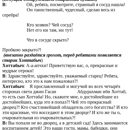
В
: Ой, ребята, посмотрите, странный я сосуд нашла!
Он таинственный, чудесный, сделан весь из
серебра!
Кто хозяин? Чей сосуд?
Нет его ни там, ни тут!
Что в сосуде скрыто?
Пробкою закрыто?!
(внезапно раздаётся грохот, перед ребятами появляется
старик Хоттабыч
)
Хоттабыч
: А-а-апчхи! Приветствую вас, о, прекрасные и
мудрые отроки!
В
: Здравствуйте, здравствуйте, уважаемый старец! Ребята,
интересно, кто это к нам пожаловал?!
Хоттабыч
: Я прославленный и могучий во всех четырёх
сторонах света джин Гасан Абдурахман ибн Хоттаб,
то есть сын Хоттаба! Но, скажите мне, о достойнейшие из
достойнейших, куда это я попал?! Чей это прекрасный
дворец?! Кто счастливейший обладатель сего богатства? И кто
эти красивые, что восседают в этом дворце? И кто же ты о,
очаровательная из очаровательных?!
В:
Вы попали не во дворец, а в детский сад! Здесь занимаются
воспитанием детей! Это наши гости, мамы, бабушки, они