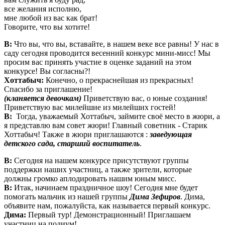
все желания исполню,
мне любой из вас как брат!
Говорите, что вы хотите!
В:
Что вы, что вы, вставайте, в нашем веке все равны! У нас в
саду сегодня проводится весенний конкурс мини-мисс! Мы
просим вас принять участие в оценке заданий на этом
конкурсе! Вы согласны?!
Хоттабыч:
Конечно, о прекраснейшая из прекрасных!
Спасибо за приглашение!
(кланяется девочкам)
Приветствую вас, о юные создания!
Приветствую вас милейшие из милейших гостей!
В:
Тогда, уважаемый Хоттабыч, займите своё место в жюри, а
я представлю вам совет жюри! Главный советник - Старик
Хоттабыч! Также в жюри приглашаются :
заведующая
детского сада, старший воспитатель
.
В:
Сегодня на нашем конкурсе присутствуют группы
поддержки наших участниц, а также зрители, которые
должны громко аплодировать нашим юным мисс.
В:
Итак, начинаем праздничное шоу! Сегодня мне будет
помогать мальчик из нашей группы
Дима Зефиров
. Дима,
объявите нам, пожалуйста, как называется первый конкурс.
Дима:
Первый тур! Демонстрационный! Приглашаем
участниц на подиум!