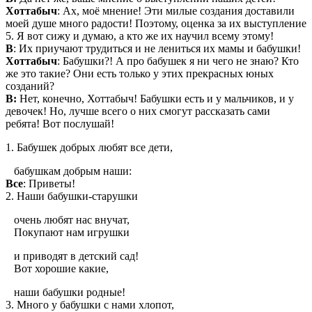
Хоттабыч
: Ах, моё мнение! Эти милые создания доставили
моей душе много радости! Поэтому, оценка за их выступление
5. Я вот сижу и думаю, а кто же их научил всему этому!
В
: Их приучают трудиться и не лениться их мамы и бабушки!
Хоттабыч
: Бабушки?! А про бабушек я ни чего не знаю? Кто
же это такие? Они есть только у этих прекрасных юных
созданий?
В:
Нет, конечно, Хоттабыч! Бабушки есть и у мальчиков, и у
девочек! Но, лучше всего о них смогут рассказать сами
ребята! Вот послушай!
1. Бабушек добрых любят все дети,
бабушкам добрым наши:
Все
: Приветы!
2. Наши бабушки-старушки
очень любят нас внучат,
Покупают нам игрушки
и приводят в детский сад!
Вот хорошие какие,
наши бабушки родные!
3. Много у бабушки с нами хлопот,