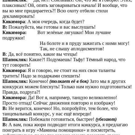
плаксивых! Ой, опять заговариваться начала! И вообще, что
вы ко мне придираетесь?! Всю охоту отбили стихи
декламировать!
Кикимора
: А моя очередь, когда будет?
В:
Пожалуйста, мы готовы и вас выслушать!
Кикимора:
Вот зелёные лягушки! Мои лучшие
подружки!
На болоте и в пруду зажигать с ними могу!
Так, не слышу аплодисментов!
В
: Да, всё понятно, какие вы чтецы!
Шапокляк:
Какие?! Подумаешь! Тьфу! Тёмный народ, что
тут говорить!
Кикимора:
Я и говорю, не стоит на них свои таланты
тратить! Надо за подарками спешить!
Шапокляк:
Конечно!
(толкает её в бок)
Зато мы в других
конкурсах можем блеснуть! Только нам нужно подготовиться!
Правда, подруга?!
Кикимора:
Да! Вот я, например, танцую великолепно!
Просто отпад! Сейчас движения повторю и изображу!
В:
Не верится, конечно! Но, попробуйте, тем более, что
танцевальный конкурс, у нас ещё впереди!
Шапокляк:
Побежали готовиться, быстрее!
(убегают)
В:
А вам, пока жюри подводит итоги конкурса, я предлагаю
поиграть в игру «Мамины помощники» и посмотреть,