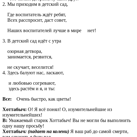
2. Мы приходим в детский сад,
Где воспитатель ждёт ребят,
Всех расспросит, даст совет,
Наших воспитателей лучше в мире нет!
3. В детский сад идёт с утра
озорная детвора,
занимается, резвится,
не скучает, веселится!
4. Здесь балуют нас, ласкают,
и любовью согревают,
здесь растём и я, и ты:
Все:
Очень быстро, как цветы!
Хоттабыч:
О! Я всё понял! О, изумительнейшие из
изумительнейших!
В:
Уважаемый старик Хоттабыч! Вы не могли бы выполнить
одну нашу просьбу!
Хоттабыч
:
(падает на колени)
Я ваш раб до самой смерти,
вам служить я буду рад,