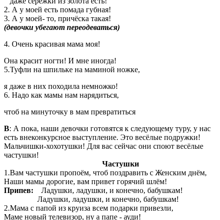
даже серёжки из золота есть!
2. А у моей есть помада губная!
3. А у моей- то, причёска такая!
(девочки убегают переодеваться)
4. Очень красивая мама моя!
Она красит ногти! И мне иногда!
5.Туфли на шпильке на маминой ножке,
я даже в них походила немножко!
6. Надо как мамы нам нарядиться,
чтоб на минуточку в мам превратиться
В
: А пока, наши девочки готовятся к следующему туру, у нас
есть внеконкурсное выступление. Это весёлые подружки!
Мальчишки-хохотушки! Для вас сейчас они споют весёлые
частушки!
Частушки
1.Вам частушки пропоём, чтоб поздравить с Женским днём,
Наши мамы дорогие, вам привет горячий шлём!
Припев:
Ладушки, ладушки, и конечно, бабушкам!
Ладушки, ладушки, и конечно, бабушкам!
2.Мама с папой из круиза всем подарки привезли,
Маме новый телевизор, ну а папе - ауди!