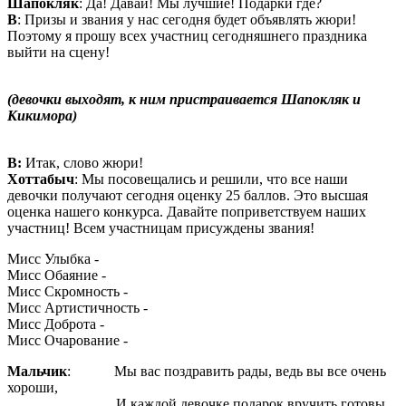
Шапокляк
: Да! Давай! Мы лучшие! Подарки где?
В
: Призы и звания у нас сегодня будет объявлять жюри!
Поэтому я прошу всех участниц сегодняшнего праздника
выйти на сцену!
(девочки выходят, к ним пристраивается Шапокляк и
Кикимора)
В:
Итак, слово жюри!
Хоттабыч
: Мы посовещались и решили, что все наши
девочки получают сегодня оценку 25 баллов. Это высшая
оценка нашего конкурса. Давайте поприветствуем наших
участниц! Всем участницам присуждены звания!
Мисс Улыбка -
Мисс Обаяние -
Мисс Скромность -
Мисс Артистичность -
Мисс Доброта -
Мисс Очарование -
Мальчик
: Мы вас поздравить рады, ведь вы все очень
хороши,
И каждой девочке подарок вручить готовы