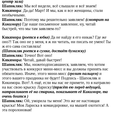
центр зала)
Шапокляк:
Мы всё видели, всё слышали и всё знаем!
Кикимора
: Да-да! Март! И мы, как и все женщины, стали
необычными.
Шапокляк
: Поэтому мы решительно заявляем!
(смотрит на
Кикимору)
Где наше письменное заявление, ну, читай
быстрей, что мы там заявляем-то?
Кикимора
(роется в юбке)
Да не найду я его никак? Где же
оно?! Так оно не у меня, я ж ни читать, ни писать не умею! Ты
ж его сама составляла!
(Шапокляк роется в сумке, достаёт бумажку)
Шапокляк:
Точно! Вот оно!
Кикимора:
Читай, давай быстрее!
Шапокляк
: Мы, нижеподписавшиеся, заявляем, что хотим
участвовать в конкурсе мини-мисс и вы должны принять нас
обязательно. Иначе, этого мини-мисс
(грозит пальцем)
и
этого вашего праздника не будет! Подпись - Шапокляк и
Кикимора. Вот! А ещё, если вы нас не примете, то я натравлю
на вас свою крыску Лариску!
(трясёт ею перед ведущей,
натравливает её на старика, показывает её Кикиморе, та
очень боится )
Шапокляк:
Ой, уморила ты меня! Это же не настоящая
крыска! Моя Лариска в командировке, на мышей охотится! А
эта поролоновая!