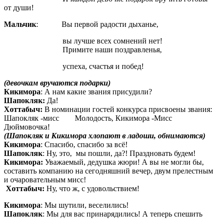
от души!
Мальчик
: Вы первой радости дыханье,
вы лучше всех сомнений нет!
Примите наши поздравленья,
успеха, счастья и побед!
(девочкам вручаются подарки)
Кикимора
: А нам какие звания присудили?
Шапокляк:
Да!
Хоттабыч:
В номинации гостей конкурса присвоены звания:
Шапокляк -мисс Молодость, Кикимора -Мисс
Дюймовочка!
(Шапокляк и Кикимора хлопают в ладоши, обнимаются)
Кикимора
: Спасибо, спасибо за всё!
Шапокляк
: Ну, это, мы пошли, да?! Праздновать будем!
Кикимора:
Уважаемый, дедушка жюри! А вы не могли бы,
составить компанию на сегодняшний вечер, двум прелестным
и очаровательным мисс!
Хоттабыч:
Ну, что ж, с удовольствием!
Кикимора
: Мы шутили, веселились!
Шапокляк
: Мы для вас принарядились! А теперь спешить