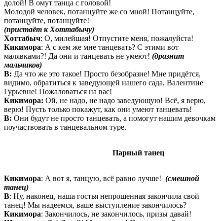
долой! В омут танца с головой!
Молодой человек, потанцуйте же со мной! Потанцуйте,
потанцуйте, потанцуйте!
(пристаёт к Хоттабычу)
Хоттабыч
: О, милейшая! Отпустите меня, пожалуйста!
Кикимора
: А с кем же мне танцевать? С этими вот
малявками?! Да они и танцевать не умеют!
(дразнит
мальчиков)
В:
Да что же это такое! Просто безобразие! Мне придётся,
видимо, обратиться к заведующей нашего сада, Валентине
Гурьевне! Пожаловаться на вас!
Кикимора:
Ой, не надо, не надо заведующую! Всё, я верю,
верю! Пусть только покажут, как они умеют танцевать!
В:
Они будут не просто танцевать, а помогут нашим девочкам
поучаствовать в танцевальном туре.
Парный танец
Кикимора
: А вот я, танцую, всё равно лучше!
(смешной
танец)
В
: Ну, наконец, наша гостья непрошенная закончила свой
танец! Мы надеемся, ваше выступление закончилось?
Кикимора
: Закончилось, не закончилось, призы давай!