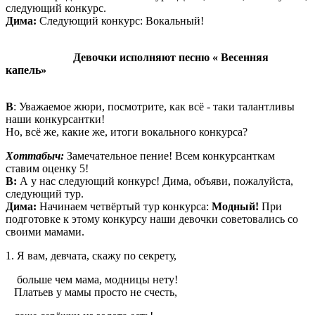
следующий конкурс.
Дима:
Следующий конкурс: Вокальный!
Девочки исполняют песню « Весенняя
капель»
В
: Уважаемое жюри, посмотрите, как всё - таки талантливы
наши конкурсантки!
Но, всё же, какие же, итоги вокального конкурса?
Хоттабыч:
Замечательное пение! Всем конкурсанткам
ставим оценку 5!
В:
А у нас следующий конкурс! Дима, объяви, пожалуйста,
следующий тур.
Дима:
Начинаем четвёртый тур конкурса:
Модный!
При
подготовке к этому конкурсу наши девочки советовались со
своими мамами.
1. Я вам, девчата, скажу по секрету,
больше чем мама, модницы нету!
Платьев у мамы просто не счесть,