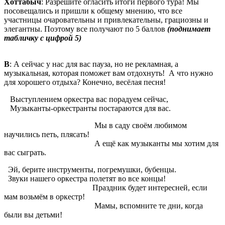
Хоттабыч
: Разрешите огласить итоги первого тура! Мы
посовещались и пришли к общему мнению, что все
участницы очаровательны и привлекательны, грациозны и
элегантны. Поэтому все получают по 5 баллов
(поднимает
табличку с цифрой 5)
В
: А сейчас у нас для вас пауза, но не рекламная, а
музыкальная, которая поможет вам отдохнуть! А что нужно
для хорошего отдыха? Конечно, весёлая песня!
Выступлением оркестра вас порадуем сейчас,
Музыканты-оркестранты постараются для вас.
Мы в саду своём любимом
научились петь, плясать!
А ещё как музыканты мы хотим для
вас сыграть.
Эй, берите инструменты, погремушки, бубенцы.
Звуки нашего оркестра полетят во все концы!
Праздник будет интересней, если
мам возьмём в оркестр!
Мамы, вспомните те дни, когда
были вы детьми!