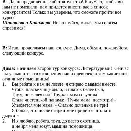
В
: Да, непредвиденные обстоятельства! Я думаю, чтобы вы
нам не помешали, нам придётся внести вас в список
конкурсантов! Только вы уверены, что сможете пройти все
туры?
Шапокляк и Кикимора
: Не волнуйся, милая, мы со всем
справимся!
В:
Итак, продолжаем наш конкурс. Дима, объяви, пожалуйста,
следующий конкурс.
Дима:
Начинаем второй тур конкурса: Литературный! Сейчас
вы услышите стихотворения наших девочек, о том какие они
отличные помощницы!
1. Вы ребята к нам не лезьте, я стираю с мамой вместе,
Чтобы платье чище было, и платок белее был,
Тру я, не жалея сил! Тру, как мама научила!
Стала чистенькой панама: «Ну-ка мама, посмотри!»
Улыбается мне мама: « Сильно доченька не три!
Я боюсь, что после стирки мне придётся штопать
дырки!»
2. И я люблю, ребята, труд, до всего охотница,
и не зря меня зовут, мамина помощница!