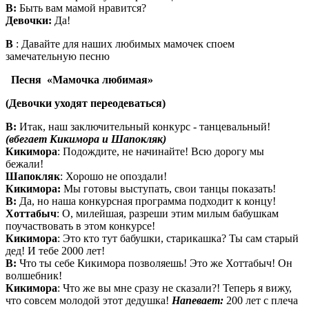
В:
Быть вам мамой нравится?
Девочки:
Да!
В
: Давайте для наших любимых мамочек споем
замечательную песню
Песня «Мамочка любимая»
(Девочки уходят переодеваться)
В:
Итак, наш заключительный конкурс - танцевальный!
(вбегает Кикимора и Шапокляк)
Кикимора
: Подождите, не начинайте! Всю дорогу мы
бежали!
Шапокляк
: Хорошо не опоздали!
Кикимора:
Мы готовы выступать, свои танцы показать!
В:
Да, но наша конкурсная программа подходит к концу!
Хоттабыч
: О, милейшая, разреши этим милым бабушкам
поучаствовать в этом конкурсе!
Кикимора
: Это кто тут бабушки, старикашка? Ты сам старый
дед! И тебе 2000 лет!
В:
Что ты себе Кикимора позволяешь! Это же Хоттабыч! Он
волшебник!
Кикимора
: Что же вы мне сразу не сказали?! Теперь я вижу,
что совсем молодой этот дедушка!
Напевает:
200 лет с плеча