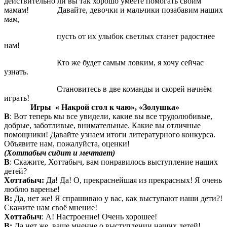
действительно ли вы так хорошо умеете помогать своим
мамам! Давайте, девочки и мальчики позабавим наших
мам,
пусть от их улыбок светлых станет радостнее
нам!
Кто же будет самым ловким, я хочу сейчас
узнать.
Становитесь в две команды и скорей начнём
играть!
Игры « Накрой стол к чаю», «Золушка»
В
: Вот теперь мы все увидели, какие вы все трудолюбивые,
добрые, заботливые, внимательные. Какие вы отличные
помощники! Давайте узнаем итоги литературного конкурса.
Объявите нам, пожалуйста, оценки!
(Хоттабыч сидит и мечтает)
В
: Скажите, Хоттабыч, вам понравилось выступление наших
детей?
Хоттабыч:
Да! Да! О, прекраснейшая из прекрасных! Я очень
люблю варенье!
В:
Да, нет же! Я спрашиваю у вас, как выступают наши дети?!
Скажите нам своё мнение!
Хоттабыч
: А! Настроение! Очень хорошее!
В:
Да нет же, ваше мнение о выступлении наших детей!