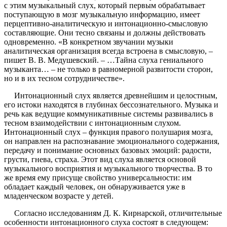
с этим музыкальный слух, который первым обрабатывает
поступающую в мозг музыкальную информацию, имеет
перцептивно-аналитическую и интонационно-смысловую
составляющие. Они тесно связаны и должны действовать
одновременно. «В конкретном звучании музыки
аналитическая организация всегда встроена в смысловую, –
пишет В. В. Медушевский. – …Тайна слуха гениального
музыканта… – не только в равномерной развитости сторон,
но и в их тесном сотрудничестве».
Интонационный слух является древнейшим и целостным,
его истоки находятся в глубинах бессознательного. Музыка и
речь как ведущие коммуникативные системы развивались в
тесном взаимодействии с интонационным слухом.
Интонационный слух – функция правого полушария мозга,
он направлен на распознавание эмоционального содержания,
передачу и понимание основных базовых эмоций: радости,
грусти, гнева, страха. Этот вид слуха является основой
музыкального восприятия и музыкального творчества. В то
же время ему присуще свойство универсальности: им
обладает каждый человек, он обнаруживается уже в
младенческом возрасте у детей.
Согласно исследованиям Д. К. Кирнарской, отличительные
особенности интонационного слуха состоят в следующем: