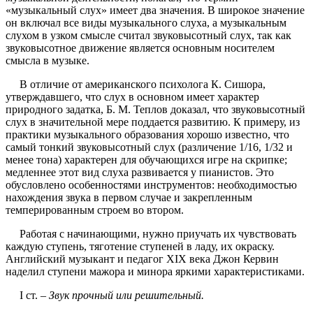
«музыкальный слух» имеет два значения. В широкое значение
он включал все виды музыкального слуха, а музыкальным
слухом в узком смысле считал звуковысотный слух, так как
звуковысотное движение является основным носителем
смысла в музыке.
В отличие от американского психолога К. Сишора,
утверждавшего, что слух в основном имеет характер
природного задатка, Б. М. Теплов доказал, что звуковысотный
слух в значительной мере поддается развитию. К примеру, из
практики музыкального образования хорошо известно, что
самый тонкий звуковысотный слух (различение 1/16, 1/32 и
менее тона) характерен для обучающихся игре на скрипке;
медленнее этот вид слуха развивается у пианистов. Это
обусловлено особенностями инструментов: необходимостью
нахождения звука в первом случае и закрепленным
темперированным строем во втором.
Работая с начинающими, нужно приучать их чувствовать
каждую ступень, тяготение ступеней в ладу, их окраску.
Английский музыкант и педагог XIX века Джон Кервин
наделил ступени мажора и минора яркими характеристиками.
I ст. –
Звук прочный или решительный.