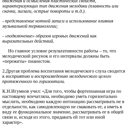
движения и осмысления пластических свойств,
характеризующих тип движения мелодики (плавность или
скачки, зигзаги, острые повороты и т.д.).
- представление нотной записи и использование влияния
музыкальной терминологии;
- «подключение» образов игровых движений как
выразительных действий.
Но главное условие результативности работы – то, что
мелодический рисунок и его интервалы должны быть
«пережиты» пианистом.
2.Другая проблема воспитания мелодического слуха сводится
к
восприятию и воспроизведению мелодического целого
протяженного по горизонтали.
К.Н.Игумнов учил: «Для того, чтобы фортепианная игра по
настоящему впечатляла, необходимо уметь горизонтально
мыслить, необходимо каждую интонацию рассматривать не в
отдельности, как самодовлеющую не смаковать ее, а иметь в
виду ее функциональное значение, рассматривать ее в общей
связи и, исходя из этого, придавать ей тот или иной
характер».