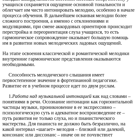
учащихся сохраняется ощущение основной тональности и
облегчает им чисто интонировать мелодию, особенно в начале
процесса обучения. В дальнейшем осваивая мелодии более
сложного построения, а именно с отклонениями и
модуляциями, при смене аккордовых ориентиров происходит
перестройка и переориентация слуха учащихся, то есть
гармоническое сопровождение оказывает большую помощь
им в развитии новых мелодических ладовых ощущений.
На этапе освоения классической и романтической мелодики
внутренние гармонические представления оказываются
необходимыми.
Способность мелодического слышания имеет
первостепенное значение в фортепианной педагогике.
Развитие ее в учебном процессе идет по двум руслам.
1.
Работа над музыкальной интонацией
как над словами –
понятиями в речи. Осознание интонации как горизонтальной
частицы музыки, проникновение в ее экспрессивно –
психологическую суть и адекватное воспроизведение ее –
путь развития не только слуха, но и пианистического
мастерства. Для пианиста не должно быть безразлично, на
какой интервал «шагает» мелодия – близкий или далекий,
консонанс или диссонанс – иначе он не почувствует