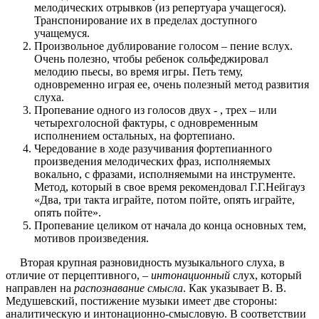
мелодических отрывков (из репертуара учащегося).
Транспонирование их в пределах доступного
учащемуся.
Произвольное дублирование голосом – пение вслух.
Очень полезно, чтобы ребенок сольфеджировал
мелодию пьесы, во время игры. Петь тему,
одновременно играя ее, очень полезный метод развития
слуха.
Пропевание одного из голосов двух - , трех – или
четырехголосной фактуры, с одновременным
исполнением остальных, на фортепиано.
Чередование в ходе разучивания фортепианного
произведения мелодических фраз, исполняемых
вокально, с фразами, исполняемыми на инструменте.
Метод, который в свое время рекомендовал Г.Г.Нейгауз
«Два, три такта играйте, потом пойте, опять играйте,
опять пойте».
Пропевание целиком от начала до конца основных тем,
мотивов произведения.
Вторая крупная разновидность музыкального слуха, в
отличие от перцептивного, –
интонационный
слух, который
направлен на
распознавание смысла
. Как указывает В. В.
Медушевский, постижение музыки имеет две стороны:
аналитическую и интонационно-смысловую. В соответствии