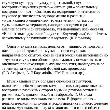
слуховую культуру – культуре зрительной, слуховое
восприятие звучащих ритмо – интонаций – зрительному
восприятию «нот». Согласно их воззрениям, интенсивное
слуховое развитие есть одновременно и развитие
«музыкального мышления», то есть умения, оперируя
музыкальным материалом, находить сходство и различие,
анализировать и синтезировать, устанавливать взаимосвязи.
«Воспитывать думающий слух» (Ф.Блуменфельд) или «Учить
бесконечному вслушиванию в музыку» (К.Игумнов).
Опыт и анализ великих педагогов – пианистов подводят
нас к широкой трактовке музыкального слуха как
направляемого опытом, сознанием и эмоциями интонационно
– чуткого слуха, способного прослеживать, осмысливать и
оценивать происходящие в музыке события, наблюдать за ее
течением, за музыкальной формой как процессом
(Б.В.Асафьев, А.Л.Барембойм, Г.М.Цыпин и др.).
Музыкальный слух обладает сложной структурой,
включает в себя множество компонентов, направленных на
восприятие различных сторон музыки (звуковысотной и
ритмической, динамической и тембровой…). Отсюда –
различные виды музыкального слуха. В фортепианно –
педагогической и исполнительской практике принято деление
на виды музыкального слуха в зависимости от его объектов: