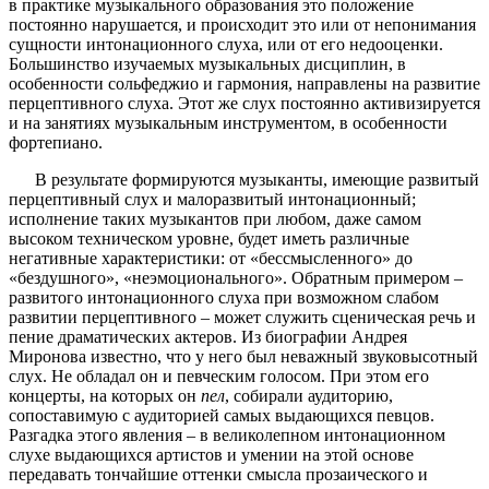
в практике музыкального образования это положение
постоянно нарушается, и происходит это или от непонимания
сущности интонационного слуха, или от его недооценки.
Большинство изучаемых музыкальных дисциплин, в
особенности сольфеджио и гармония, направлены на развитие
перцептивного слуха. Этот же слух постоянно активизируется
и на занятиях музыкальным инструментом, в особенности
фортепиано.
В результате формируются музыканты, имеющие развитый
перцептивный слух и малоразвитый интонационный;
исполнение таких музыкантов при любом, даже самом
высоком техническом уровне, будет иметь различные
негативные характеристики: от «бессмысленного» до
«бездушного», «неэмоционального». Обратным примером –
развитого интонационного слуха при возможном слабом
развитии перцептивного – может служить сценическая речь и
пение драматических актеров. Из биографии Андрея
Миронова известно, что у него был неважный звуковысотный
слух. Не обладал он и певческим голосом. При этом его
концерты, на которых он
пел
, собирали аудиторию,
сопоставимую с аудиторией самых выдающихся певцов.
Разгадка этого явления – в великолепном интонационном
слухе выдающихся артистов и умении на этой основе
передавать тончайшие оттенки смысла прозаического и