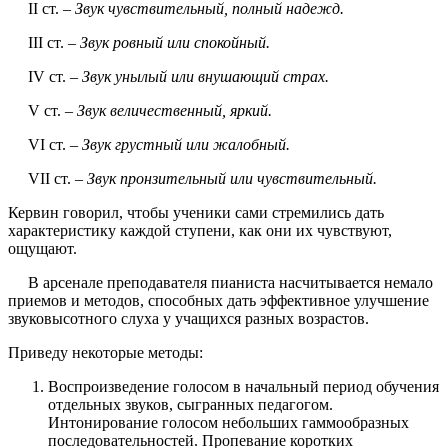
II ст. –
Звук чувствительный, полный надежд.
III ст. –
Звук ровный или спокойный.
IV ст.
– Звук унылый или внушающий страх.
V ст.
– Звук величественный, яркий.
VI ст.
– Звук грустный или жалобный.
VII ст.
– Звук пронзительный или чувствительный.
Кервин говорил, чтобы ученики сами стремились дать
характеристику каждой ступени, как они их чувствуют,
ощущают.
В арсенале преподавателя пианиста насчитывается немало
приемов и методов, способных дать эффективное улучшение
звуковысотного слуха у учащихся разных возрастов.
Приведу некоторые методы:
Воспроизведение голосом в начальный период обучения
отдельных звуков, сыгранных педагогом.
Интонирование голосом небольших гаммообразных
последовательностей. Пропевание коротких