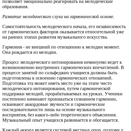
позволяет эмоционально реагировать на мелодические
образования.
Развитие мелодического слуха на гармонической основе.
Самостоятельность мелодического начала, его независимость
от гармонических факторов оказывается относительной уже
на ранних этапах развития музыкального искусства.
Гармония - не внешний по отношению к мелодии момент.
Она рождается из мелодии.
Процесс мелодического интонирования неминуемо ведет к
возникновению внутренних гармонических впечатлений. В
процессе занятий по сольфеджио учащиеся должны быть
подготовлены к освоению гармонических отношений.
Подготовка эта может иметь место уже на этапе чисто
мелодического интонирования, путем гармонической
поддержки мелодий, прорабатываемых на уроках. Ученики
постепенно начинают проникаться сознанием гармонии,
осваивают аккордовые звучности и гармонические
последовательности лишь на основе музыкального
восприятия, без какого-либо теоретического объяснения.
Музыкальный опыт учащихся развивается и обогащается.
Каждый аккорд является системой местных опор, поэтому у