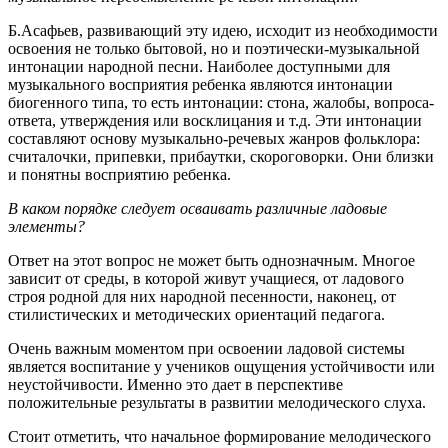
Б.Асафьев, развивающий эту идею, исходит из необходимости
освоения не только бытовой, но и поэтически-музыкальной
интонации народной песни. Наиболее доступными для
музыкального восприятия ребенка являются интонации
биогенного типа, то есть интонации: стона, жалобы, вопроса-
ответа, утверждения или восклицания и т.д. Эти интонации
составляют основу музыкально-речевых жанров фольклора:
считалочки, припевки, прибаутки, скороговорки. Они близки
и понятны восприятию ребенка.
В каком порядке следует осваивать различные ладовые
элементы?
Ответ на этот вопрос не может быть однозначным. Многое
зависит от среды, в которой живут учащиеся, от ладового
строя родной для них народной песенности, наконец, от
стилистических и методических ориентаций педагога.
Очень важным моментом при освоении ладовой системы
является воспитание у учеников ощущения устойчивости или
неустойчивости. Именно это дает в перспективе
положительные результаты в развитии мелодического слуха.
Стоит отметить, что начальное формирование мелодического