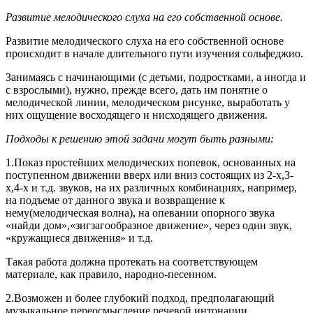
Развитие мелодического слуха на его собственной основе.
Развитие мелодического слуха на его собственной основе
происходит в начале длительного пути изучения сольфеджио.
Занимаясь с начинающими (с детьми, подростками, а иногда и
с взрослыми), нужно, прежде всего, дать им понятие о
мелодической линии, мелодическом рисунке, выработать у
них ощущение восходящего и нисходящего движения.
Подходы к решению этой задачи могут быть разными:
1.Показ простейших мелодических попевок, основанных на
поступенном движении вверх или вниз состоящих из 2-х,3-
х,4-х и т.д. звуков, на их различных комбинациях, например,
на подъеме от данного звука и возвращение к
нему(мелодическая волна), на опевании опорного звука
«найди дом»,«зигзагообразное движение», через один звук,
«кружащиеся движения» и т.д.
Такая работа должна протекать на соответствующем
материале, как правило, народно-песенном.
2.Возможен и более глубокий подход, предполагающий
музыкальное переосмысление речевой интонации.