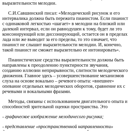
выразительности мелодии.
С.И.Савшинский писал: «Мелодический рисунок и его
интервалика должна быть пережита пианистом. Если пианист
с одинаковой легкостью «шагает» в мелодии на близкий или
далекий интервал, если он равнодушен к тому, будет ли это
консонирующий или диссонирующий, остается он в пределах
лада или же выводит за его пределы, то это означает, что
пианист не слышит выразительности мелодии. И, конечно,
такой пианист не сможет выразительно ее интонировать».
Пианистические средства выразительности должны быть
направлены к преодолению пунктирности звучания,
созданию иллюзии неприрывности, слитности мелодического
движения. Главное здесь – усовершенствование механизмов
слуха на основе вокально – речевого опыта: «внешнее»
опевание отдельных мелодических оборотов, сравнение их с
речевыми и вокальными фразами.
Методы, связаны с использованием двигательного опыта и
способностей зрительной оценки пространства. Это
- графическое изображение мелодичесого рисунка;
- представление «пространственной направленности»