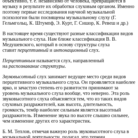
объективно, т. е. независимо от человека, превращаются в
музыку в результате их обработки слуховым органом. Именно
поэтому первые исследования научной музыкальной
психологии были посвящены музыкальному слуху (Г.
Гельмгольц, К. Штумпф, Э. Курт, Г. Сишор, К. Ревеш и др.)
В настоящее время существуют разные классификации видов
музыкального слуха. Нам ближе классификация В. В.
Медушевского, который в основу структуры слуха
ставит
перцептивный
и
интонационный
слух.
Перцептивным
называется слух, направленный
на
распознавание структуры
.
Звуковысотный
слух занимает ведущее место среди видов
перцептивного музыкального слуха. Он проявляется наиболее
ярко, и зачастую степень его развитости принимают за
уровень музыкального слуха вообще, что неверно. Эта роль
звуковысотного слуха объясняется тем, что из таких видов
слуховых раздражителей, как высота, длительность,
громкость, тембр наиболее сильным является высотный
раздражитель. Изменение звука по высоте слышно сильнее,
чем изменение других его характеристик.
Б. М. Теплов, отмечая важную роль звуковысотного слуха в
музыкальной деятельности, полагал, что термин