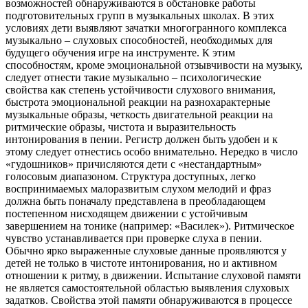
возможностей обнаруживаются в обстановке работы
подготовительных групп в музыкальных школах. В этих
условиях дети выявляют зачатки многогранного комплекса
музыкально – слуховых способностей, необходимых для
будущего обучения игре на инструменте. К этим
способностям, кроме эмоциональной отзывчивости на музыку,
следует отнести такие музыкально – психологические
свойства как степень устойчивости слухового внимания,
быстрота эмоциональной реакции на разнохарактерные
музыкальные образы, четкость двигательной реакции на
ритмические образы, чистота и выразительность
интонирования в пении. Регистр должен быть удобен и к
этому следует отнестись особо внимательно. Нередко в число
«гудошников» причисляются дети с «нестандартным»
голосовым диапазоном. Структура доступных, легко
воспринимаемых малоразвитым слухом мелодий и фраз
должна быть поначалу представлена в преобладающем
постепенном нисходящем движении с устойчивым
завершением на тонике (например: «Василек»). Ритмическое
чувство устанавливается при проверке слуха в пении.
Обычно ярко выраженные слуховые данные проявляются у
детей не только в чистоте интонирования, но и активном
отношении к ритму, в движении. Испытание слуховой памяти
не является самостоятельной областью выявления слуховых
задатков. Свойства этой памяти обнаруживаются в процессе