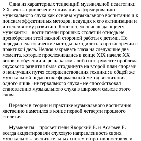
Одна из характерных тенденций музыкальной педагогики
XX века – привлечение внимания к формированию
музыкального слуха как основы музыкального воспитания и к
поискам эффективных методов, ведущих к его активизации и
интенсивному развитию. Конечно, многие выдающиеся
музыканты – воспитатели прошлых столетий отнюдь не
пренебрегали этой важной стороной работы с детьми. Но
нередко педагогические методы находились в противоречии с
практикой дела. Нельзя закрывать глаза на следующие два
момента, которые прослеживались в конце XIX начале XX
веков: в обучении игре на каком - либо инструменте проблема
слухового развития была отодвинута на второй план спорами
о наилучших путях совершенствования техники; в общей же
музыкальной педагогике формальный метод воспитания
одного лишь «интервального слуха» не способствовал
становлению музыкального слуха в широком смысле этого
слова.
Перелом в теории и практике музыкального воспитания
явственно наметился в конце первой четверти прошлого
столетия.
Музыканты – просветители Яворский Б. и Асафьев Б.
всегда акцентировали слуховую направленность своих
музыкально – воспитательных систем и противопоставляли