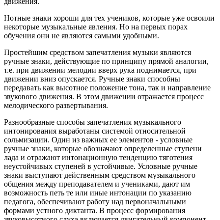
движения.
Нотные знаки хороши для тех учеников, которые уже освоили
некоторые музыкальные явления. Но на первых порах
обучения они не являются самыми удобными.
Простейшим средством запечатления музыки являются
ручные знаки, действующие по принципу прямой аналогии,
т.е. при движении мелодии вверх рука поднимается, при
движении вниз опускается. Ручные знаки способны
передавать как высотное положение тона, так и направление
звукового движения. В этом движении отражается процесс
мелодического развертывания.
Разнообразные способы запечатления музыкального
интонирования выработаны системой относительной
сольмизации. Один из важных ее элементов - условные
ручные знаки, которые обозначают определенные ступени
лада и отражают интонационную тенденцию тяготения
неустойчивых ступеней в устойчивые. Условные ручные
знаки выступают действенным средством музыкального
общения между преподавателем и учениками, дают им
возможность петь те или иные интонации по указанию
педагога, обеспечивают работу над первоначальными
формами устного диктанта. В процесс формирования
звуковысотного слуха включается двигательный компонент.