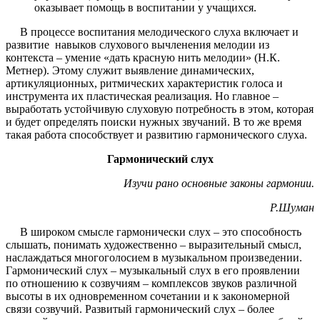
оказывает помощь в воспитании у учащихся.
В процессе воспитания мелодического слуха включает и
развитие навыков слухового вычленения мелодии из
контекста – умение «дать красную нить мелодии» (Н.К.
Метнер). Этому служит выявление динамических,
артикуляционных, ритмических характеристик голоса и
инструмента их пластическая реализация. Но главное –
выработать устойчивую слуховую потребность в этом, которая
и будет определять поиски нужных звучаний. В то же время
такая работа способствует и развитию гармонического слуха.
Гармонический слух
Изучи рано основные законы гармонии.
Р.Шуман
В широком смысле гармонически слух – это способность
слышать, понимать художественно – выразительный смысл,
наслаждаться многоголосием в музыкальном произведении.
Гармонический слух – музыкальный слух в его проявлении
по отношению к созвучиям – комплексов звуков различной
высоты в их одновременном сочетании и к закономерной
связи созвучий. Развитый гармонический слух – более