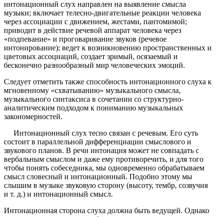
интонационный слух направлен на выявление смысла
музыки; включает телесно-двигательные реакции человека
через ассоциации с движением, жестами, пантомимой;
приводит в действие речевой аппарат человека через
«подпевание» и проговаривание звуков (речевое
интонирование); ведет к возникновению пространственных и
цветовых ассоциаций, создает зримый, осязаемый и
бесконечно разнообразный мир человеческих эмоций.
Следует отметить также способность интонационного слуха к
мгновенному «схватыванию» музыкального смысла,
музыкального синтаксиса в сочетании со структурно-
аналитическим подходом к пониманию музыкальных
закономерностей.
Интонационный слух тесно связан с речевым. Его суть
состоит в параллельной дифференциации смыслового и
звукового планов. В речи интонация может не совпадать с
вербальным смыслом и даже ему противоречить, и для того
чтобы понять собеседника, мы одновременно обрабатываем
смысл словесный и интонационный. Подобно этому мы
слышим в музыке звуковую сторону (высоту, тембр, созвучия
и т. д.) и интонационный смысл.
Интонационная сторона слуха должна быть ведущей. Однако