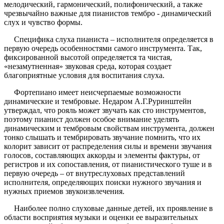
мелодический, гармонический, полифонический, а также
чрезвычайно важные для пианистов тембро - динамический
слух и чувство формы.
Специфика слуха пианиста – исполнителя определяется в
первую очередь особенностями самого инструмента. Так,
фиксированной высотой определяется та чистая,
«незамутненная» звуковая среда, которая создает
благоприятные условия для воспитания слуха.
Фортепиано имеет неисчерпаемые возможности
динамические и тембровые. Недаром А.Г.Руринштейн
утверждал, что рояль может звучать как сто инструментов,
поэтому пианист должен особое внимание уделять
динамическим и тембровым свойствам инструмента, должен
тонко слышать и тембрировать звучание помнить, что их
колорит зависит от распределения силы и времени звучания
голосов, составляющих аккорды и элементы фактуры, от
регистров и их сопоставления, от пианистического туше и в
первую очередь – от внутреслуховых представлений
исполнителя, определяющих поиски нужного звучания и
нужных приемов звукоизвлечения.
Наиболее полно слуховые данные детей, их проявление в
области восприятия музыки и оценки ее выразительных