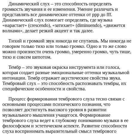
Динамический слух – это способность определять
громкость звучания и ее изменения. Умение различать и
представлять все динамические оттенки от ppp до fff.
Динамический слух помогает определять, где музыка
«нарастает» (crescendo), «затихает» (diminuendo), «движется
волнами», делает резкий акцент и так далее.
Тихий и громкий звук никогда не спутаешь. Мы никогда не
говорим только тихо или только громко. Одно и то же слово
можно произнести очень громко, умеренно громко, чуть тише,
тихо и совсем шепотом.
Тембр – это звуковая окраска инструмента или голоса,
которая создает разные эмоциональные оттенки музыкальной
интонации. Тембр отражает акустические свойства звука.
Тембровый слух – это способность распознавать тембры, их
специфические особенности и свойства.
Процесс формирования тембрового слуха тесно связан с
основными процессами психического познания, что
позволяет достигнуть высокого уровня в развитии
музыкального мышления учащегося. Формирование
тембрового слуха ведет к глубокому пониманию музыки в ее
философском и эстетическом аспекте. Развитие способности
слуха воспринимать выразительный смысл тембрового