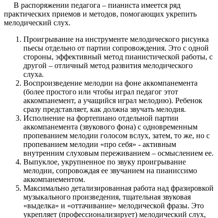
В распоряжении педагога – пианиста имеется ряд
практических приемов и методов, помогающих укрепить
мелодический слух.
Проигрывание на инструменте мелодического рисунка
пьесы отдельно от партии сопровождения. Это с одной
стороны, эффективный метод пианистической работы, с
другой – отличный метод развития мелодического
слуха.
Воспроизведение мелодии на фоне аккомпанемента
(более простого или чтобы играл педагог этот
аккомпанемент, а учащийся играл мелодию). Ребенок
сразу представляет, как должна звучать мелодия.
Исполнение на фортепиано отдельной партии
аккомпанемента (звукового фона) с одновременным
пропеванием мелодии голосом вслух, затем, то же, но с
пропеванием мелодии «про себя» - активным
внутренним слуховым переживанием – осмыслением ее.
Выпуклое, укрупненное по звуку проигрывание
мелодии, сопровождая ее звучанием на пианиссимо
аккомпанементом.
Максимально детализированная работа над фразировкой
музыкального произведения, тщательная звуковая
«выделка» и «оттачивание» мелодической фразы. Это
укрепляет (профессионализирует) мелодический слух,