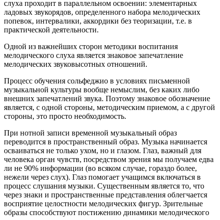
слуха проходит в параллельном освоении: элементарных
ладовых звукорядов, определенного набора мелодических
попевок, интервалики, аккордики без теоризации, т.е. в
практической деятельности.
Одной из важнейших сторон методики воспитания
мелодического слуха является знаковое запечатление
мелодических звуковысотных отношений.
Процесс обучения сольфеджио в условиях письменной
музыкальной культуры вообще немыслим, без каких либо
внешних запечатлений звука. Поэтому знаковое обозначение
является, с одной стороны, методическим приемом, а с другой
стороны, это просто необходимость.
При нотной записи временной музыкальный образ
переводится в пространственный образ. Музыка начинается
осваиваться не только ухом, но и глазом. Глаз, важный для
человека орган чувств, посредством зрения мы получаем едва
ли не 90% информации (во всяком случае, гораздо более,
нежели через слух). Глаз помогает учащимся включаться в
процесс слушания музыки. Существенным является то, что
через знаки и пространственные представления облегчается
восприятие целостности мелодических фигур. Зрительные
образы способствуют постижению динамики мелодического