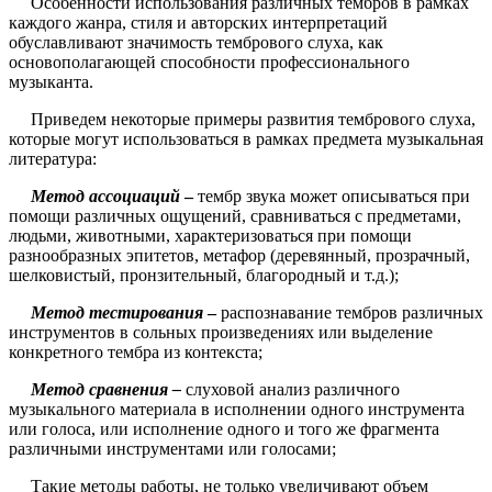
Особенности использования различных тембров в рамках
каждого жанра, стиля и авторских интерпретаций
обуславливают значимость тембрового слуха, как
основополагающей способности профессионального
музыканта.
Приведем некоторые примеры развития тембрового слуха,
которые могут использоваться в рамках предмета музыкальная
литература:
Метод ассоциаций
–
тембр звука может описываться при
помощи различных ощущений, сравниваться с предметами,
людьми, животными, характеризоваться при помощи
разнообразных эпитетов, метафор (деревянный, прозрачный,
шелковистый, пронзительный, благородный и т.д.);
Метод тестирования
–
распознавание тембров различных
инструментов в сольных произведениях или выделение
конкретного тембра из контекста;
Метод сравнения –
слуховой анализ различного
музыкального материала в исполнении одного инструмента
или голоса, или исполнение одного и того же фрагмента
различными инструментами или голосами;
Такие методы работы, не только увеличивают объем