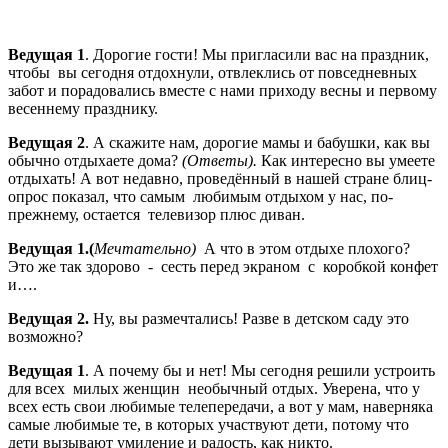
Ведущая 1
. Дорогие гости! Мы пригласили вас на праздник,
чтобы вы сегодня отдохнули, отвлеклись от повседневных
забот и порадовались вместе с нами приходу весны и первому
весеннему празднику.
Ведущая 2
. А скажите нам, дорогие мамы и бабушки, как вы
обычно отдыхаете дома?
(Ответы).
Как интересно вы умеете
отдыхать! А вот недавно, проведённый в нашей стране блиц-
опрос показал, что самым любимым отдыхом у нас, по-
прежнему, остается телевизор плюс диван.
Ведущая 1.(
Мечтательно)
А что в этом отдыхе плохого?
Это же так здорово - сесть перед экраном с коробкой конфет
и….
Ведущая 2.
Ну, вы размечтались! Разве в детском саду это
возможно?
Ведущая 1
. А почему бы и нет! Мы сегодня решили устроить
для всех милых женщин необычный отдых. Уверена, что у
всех есть свои любимые телепередачи, а вот у мам, наверняка
самые любимые те, в которых участвуют дети, потому что
дети вызывают умиление и радость, как никто.