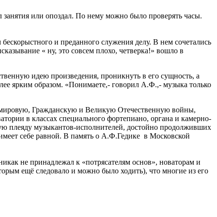
л занятия или опоздал. По нему можно было проверять часы.
 бескорыстного и преданного служения делу. В нем сочетались
сказывание « ну, это совсем плохо, четверка!» вошло в
твенную идею произведения, проникнуть в его сущность, а
ее ярким образом. «Понимаете,- говорил А.Ф.,- музыка только
ю мировую, Гражданскую и Великую Отечественную войны,
атории в классах специального фортепиано, органа и камерно-
елую плеяду музыкантов-исполнителей, достойно продолживших
имеет себе равной. В память о А.Ф.Гедике в Московской
 никак не принадлежал к «потрясателям основ», новаторам и
торым ещё следовало и можно было ходить), что многие из его