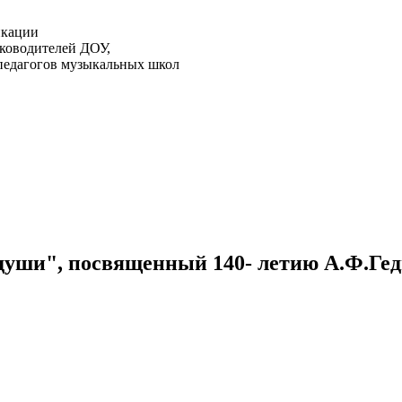
икации
ководителей ДОУ,
педагогов музыкальных школ
души", посвященный 140- летию А.Ф.Гед