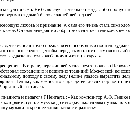
тем с учениками. Не было случая, чтобы он когда-либо пропусти
его вернуться домой было сложнейшей задачей
всеобщую любовь и признание. А сама его жизнь стала символом
и к себе. Он был невероятно добр и знаменитое «гедиковское» вы
еля, что исполнителю прежде всего необходимо постичь художес
красочные средства, чтобы передать воплотить эту идею наибол
росто раздражение уха колебаниями частиц воздуха».
ереоценить. В стране, пережившей менее чем за полвека Перву
собствовал сохранению и развитию традиций Московской консерв
иональному подходу к своему делу Гедике удалось вырастить ц
ость Гедике, как композитора для детей, до сих пор почти не 
 органный фестиваль.
 пианиста и педагога Г.Нейгауза : «Как композитор А.Ф. Гедике
на которые вступила музыка до него (великолепным путям, по ко
оку музыки искреннее удовольствие и радость».