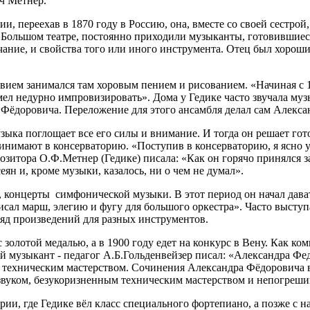
ч Метнер.
, переехав в 1870 году в Россию, она, вместе со своей сестро
 Большом театре, постоянно приходили музыканты, готовившиеся
ание, и свойства того или иного инструмента. Отец был хороши
вием занимался там хоровым пением и рисованием. «Начиная с 12
 умел недурно импровизировать». Дома у Гедике часто звучала м
 Фёдоровича. Переложение для этого ансамбля делал сам Алекса
узыка поглощает все его силы и внимание. И тогда он решает го
нимают в консерваторию. «Поступив в консерваторию, я ясно уви
зитора О.Ф.Метнер (Гедике) писала: «Как он горячо принялся за 
ян и, кроме музыки, казалось, ни о чем не думал».
,
концерты симфонической музыки. В этот период он начал дават
исал марш, элегию и фугу для большого оркестра». Часто выступ
ряд произведений для разных инструментов.
золотой медалью, а в 1900 году едет на конкурс в Вену. Как ко
ый музыкант - педагог А.Б.Гольденвейзер писал: «Александра Ф
 техническим мастерством. Сочинения Александра Фёдоровича
звуком, безукоризненным техническим мастерством и непогреш
рии, где Гедике вёл класс специального фортепиано, а позже с на