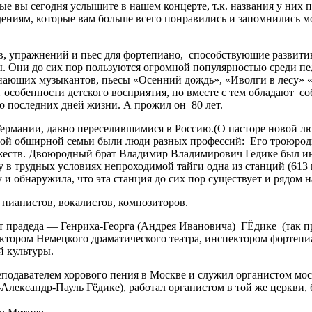
е вы сегодня услышите в нашем концерте, т.к. названия у них 
едениям, которые вам больше всего понравились и запомнились 
 упражнений и пьес для фортепиано, способствующие развитию
. Они до сих пор пользуются огромной популярностью среди пе
ающих музыкантов, пьесы «Осенний дождь», «Иволги в лесу» « 
 особенности детского восприятия, но вместе с тем обладают 
о последних дней жизни. А прожил он 80 лет.
Германии, давно переселившимися в Россию.(О пасторе новой л
ной обширной семьи были люди разных профессий: Его троюродн
еств. Двоюродный брат Владимир Владимирович Гедике был ин
 в трудных условиях непроходимой тайги одна из станций (613 
 и обнаружила, что эта станция до сих пор существует и рядом 
 пианистов, вокалистов, композиторов.
 прадеда — Генриха-Георга (Андрея Ивановича) ГЁдике (так пр
ректором Немецкого драматического театра, ин­спектором форте
й культуры.
еподавателем хорового пения в Москве и служил органистом мо
лександр-Пауль Гёдике), работал органистом в той же церкви, 