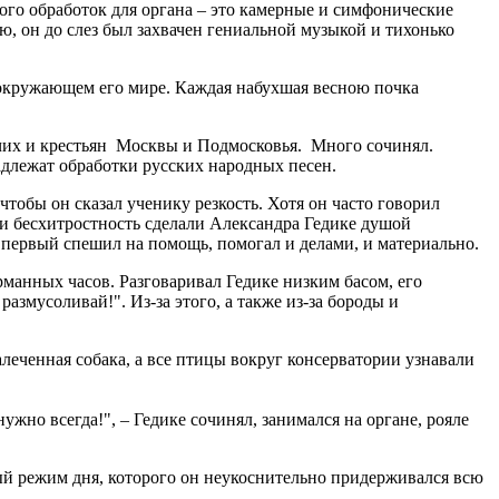
ого обработок для органа – это камерные и симфонические
, он до слез был захвачен гениальной музыкой и тихонько
окружающем его мире. Каждая набухшая весною почка
очих и крестьян Москвы и Подмосковья. Много сочинял.
адлежат обработки русских народных песен.
тобы он сказал ученику резкость. Хотя он часто говорил
ь и бесхитростность сделали Александра Гедике душой
е первый спешил на помощь, помогал и делами, и материально.
рманных часов. Разговаривал Гедике низким басом, его
азмусоливай!". Из-за этого, а также из-за бороды и
еченная собака, а все птицы вокруг консерватории узнавали
но всегда!", – Гедике сочинял, занимался на органе, рояле
й режим дня, которого он неукоснительно придерживался всю