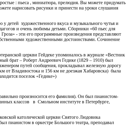
простые : пьеса , миниатюра, прелюдия. Вы можете придумать
можете нарисовать рисунки и принести на уроки слушания
 у детей художественного вкуса и музыкального чутья и
дагогов и очень любимы детьми. Сборники «60 пьес для
Гроза» - эти его программные произведения представляют
собственными художественными достоинствами. Сочинение
ютеранской церкви Гейдеке упоминалось в журнале «Вестник
ый брат – Роберт Андреевич Гедике (1829 – 1910) был
женером путей сообщения, прокладывал железную дорогу
км от Владивостока и 156 км не доезжая Хабаровска) была
находится поселок «Гедике»)
авильно произносится его фамилия). Он был пианистом-
пианных классов в Смольном институте в Петербурге,
сковской католической церкви Святого Людовика
был пианистом в оркестре Большого театра, преподавал