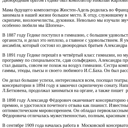
Двоюродным братом Гёдике был композитор Николай Карлови
Мама будущего композитора Жюстен-Адель родилась во Франции
занимала в нашей жизни большое место. К отцу, служившему в
скрипачи, виолончелисты, духовики. Невольно мы изучали звуч
особенно любили мы Шопена».
В 1887 году Гедике поступил в гимназию, с большим удовольст
органиста, и делал это неплохо, а главное с удовольствием. Я
ансамбля, который состоял из двоюродных братьев Александра
В 1891 году Гедике перешёл в четвёртый класс гимназии, но м
программу по специальности, сдав сольфеджио, Александра при
стал дышать, совсем не похож на воздух гимназии. Сестра компо
гаммы, этюды, пьесы и своего любимого И.С.Баха. Он был рассе
Он делал большие успехи, интересовался всем, посещал театры
консерватории в 1894 году я закончил скрипичную сонату. Нап
Л.Бетховена, продолжал заниматься на органе, а также пишет 
В 1898 году Александр Фёдорович оканчивает консерваторию с 
премию, и удостоился почетного отзыва как пианист. Известн
оптимистическим мировоззрением. Он обладал первоклассным
Фёдоровича отличалась мужественностью, полным, красивым 
В сентябре 1909 года началась работа в Московской консервато