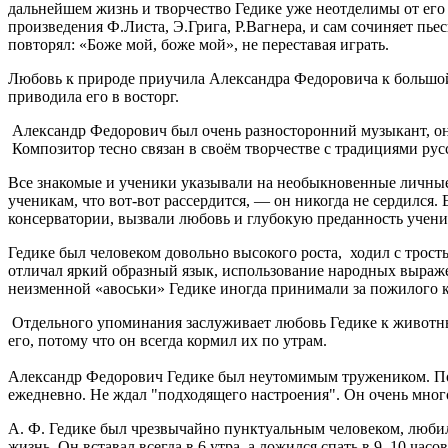
дальнейшем жизнь и творчество Гедике уже неотделимы от его 
произведения Ф.Листа, Э.Грига, Р.Вагнера, и сам сочиняет пьес
повторял: «Боже мой, боже мой», не переставая играть.
Любовь к природе приучила Александра Федоровича к большой
приводила его в восторг.
Александр Федорович был очень разносторонний музыкант, он
Композитор тесно связан в своём творчестве с традициями ру
Все знакомые и ученики указывали на необыкновенные личные ка
ученикам, что вот-вот рассердится, — он никогда не сердился.
консерватории, вызвали любовь и глубокую преданность ученик
Гедике был человеком довольно высокого роста, ходил с трост
отличал яркий образный язык, использование народных выражени
неизменной «авоськи» Гедике иногда принимали за пожилого кре
Отдельного упоминания заслуживает любовь Гедике к животны
его, потому что он всегда кормил их по утрам.
Александр Федорович Гедике был неутомимым тружеником. Помня
ежедневно. Не ждал "подходящего настроения". Он очень много 
А. Ф. Гедике был чрезвычайно пунктуальным человеком, люби
жизнь. Он вставал всегда в 6 утра, а ложился спать в 9–10 часов