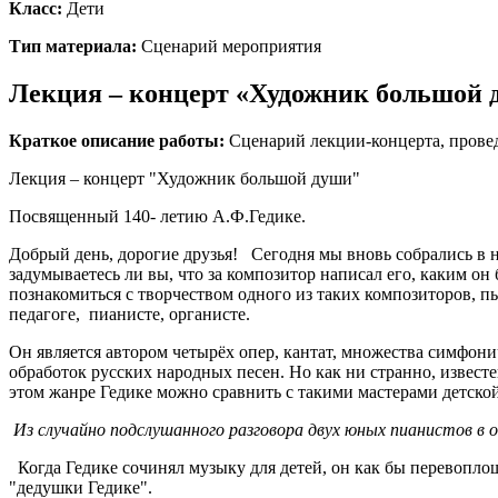
Класс:
Дети
Тип материала:
Сценарий мероприятия
Лекция – концерт «Художник большой 
Краткое описание работы:
Сценарий лекции-концерта, прове
Лекция – концерт "Художник большой души"
Посвященный 140- летию А.Ф.Гедике.
Добрый день, дорогие друзья! Сегодня мы вновь собрались в 
задумываетесь ли вы, что за композитор написал его, каким он
познакомиться с творчеством одного из таких композиторов, п
педагоге, пианисте, органисте.
Он является автором четырёх опер, кантат, множества симфон
обработок русских народных песен. Но как ни странно, извес
этом жанре Гедике можно сравнить с такими мастерами детской
Из случайно подслушанного разговора двух юных пианистов в о
Когда Гедике сочинял музыку для детей, он как бы перевоплощ
"дедушки Гедике".