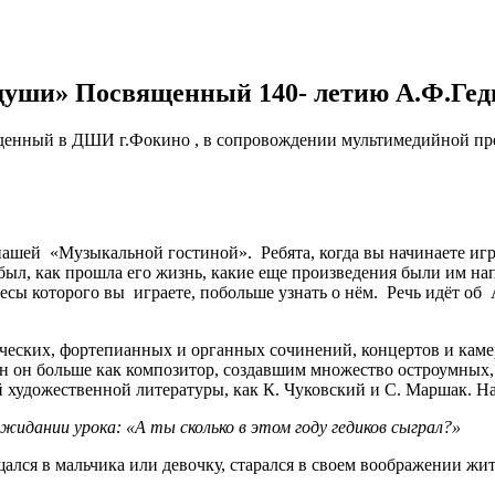
души» Посвященный 140- летию А.Ф.Гед
денный в ДШИ г.Фокино , в сопровождении мультимедийной пр
нашей «Музыкальной гостиной». Ребята, когда вы начинаете иг
 был, как прошла его жизнь, какие еще произведения были им на
ьесы которого вы играете, побольше узнать о нём. Речь идёт об
ических, фортепианных и органных сочинений, концертов и кам
тен он больше как композитор, создавшим множество остроумных
 художественной литературы, как К. Чуковский и С. Маршак. На
жидании урока: «А ты сколько в этом году гедиков сыграл?»
ался в мальчика или девочку, старался в своем воображении жит