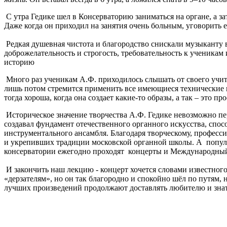
С утра Гедике шел в Консерваторию заниматься на органе, а за
Даже когда он приходил на занятия очень больным, уговорить 
Редкая душевная чистота и благородство снискали музыканту 
доброжелательность и строгость, требовательность к ученикам 
историю
Много раз ученикам А.Ф. приходилось слышать от своего учит
лишь потом стремится применить все имеющиеся технические и 
тогда хороша, когда она создает какие-то образы, а так – это п
Историческое значение творчества А.Ф. Гедике невозможно п
создавал фундамент отечественного органного искусства, спо
инструментального ансамбля. Благодаря творческому, професс
и укрепивших традиции московской органной школы. А популярн
консерватории ежегодно проходят концерты и Международный
И закончить наш лекцию - концерт хочется словами известного
«дерзателям», но он так благородно и спокойно шёл по путям, 
лучших произведений продолжают доставлять любителю и знат