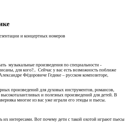
ике
езентации и концертных номеров
рать музыкальные произведения по специальности -
писаны, для кого?.. Сейчас у вас есть возможность поближе
 Александре Фёдоровиче Гедике – русском композиторе,
ерных произведений для духовых инструментов, романсов,
, высокоталантливых и полезных произведений для детей. В
верняка многие из вас уже играли его этюды и пьесы.
ь их интересами. Вот почему дети с такой охотой играют пьесы