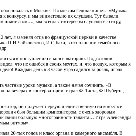
й, обосновалась в Москве. Позже сам Гедике пишет: «Музыка
 к конкурсу, и мы внимательно их слушали. Тут бывали
м пианистом…., мы всегда с интересом слушали его игру,
 лет, я заменял отца во французской церкви в качестве
узыка П.И.Чайковского, И.С.Баха, в исполнении семейного
ндр.
товиться к поступлению в консерваторию. Подготовив
дел, что не ошибся в своих мечтах, и, что воздух, которым я
дело! Каждый день в 8 часов утра садился за рояль, играл
ь частные уроки музыки, а также начал сочинять. «В
ал на вечерах в консерватории: играл Ф.Листа, Ф.Шуберта,
мпозитор, он получает первую и единственную на конкурсе
едорович был большим композитором, с очень здоровым
 выявили большую многогранность таланта… Игра Александра
имым ритмом».
чала 20-тых годов и класс органа и камерного ансамбля. В