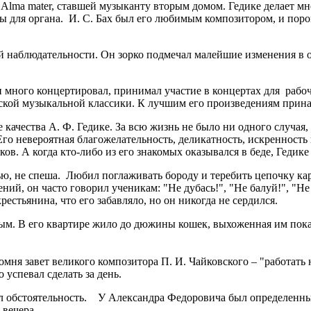
Alma mater, ставшей музыканту вторым домом. Гедике делает мн
ы для органа.
И. С. Бах был его любимым композитором, и порою
 наблюдательности. Он зорко подмечал малейшие изменения в 
 много концертировал, принимал участие в концертах для раб
сской музыкальной классики. К лучшим его произведениям прин
чества А. Ф. Гедике. За всю жизнь не было ни одного случая, ч
 Его невероятная благожелательность, деликатность, искренност
ов. А когда кто-либо из его знакомых оказывался в беде, Гедик
ью, не спеша. Любил поглаживать бороду и теребить цепочку ка
й, он часто говорил ученикам: "Не дубась!", "Не балуй!", "Не р
стьянина, что его забавляло, но он никогда не сердился.
м. В его квартире жило до дюжины кошек, выхоженная им покал
 завет великого композитора П. И. Чайковского – "работать нуж
успевал сделать за день.
л обстоятельность. У Александра Федоровича был определенны
 вечера.