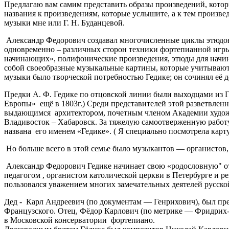
Предлагаю вам самим представить образы произведений, которы
названия к произведениям, которые услышите, а к тем произв
музыки мне или Г. Н. Буданцевой.
Александр Федорович создавал многочисленные циклы этюдов,
одновременно – различных сторон техники фортепианной игры
начинающих», полифонические произведения, этюды для начин
собой своеобразные музыкальные картины, которые учитывают
музыки было творческой потребностью Гедике; он сочинял её д
Предки А. Ф. Гедике по отцовской линии были выходцами из 
Европы» ещё в 1803г.) Среди представителей этой разветвлен
выдающимся архитектором, почетным членом Академии худож
Владивосток – Хабаровск. За тяжелую самоотверженную работу
названа его именем «Гедике». ( Я специально посмотрела карту
Но больше всего в этой семье было музыкантов — органистов,
Александр Федорович Гедике начинает свою «родословную" от
педагогом , органистом католической церкви в Петербурге и 
пользовался уважением многих замечательных деятелей русско
Дед - Карл Андреевич (по документам — Генрихович), был пр
Французского. Отец, Фёдор Карлович (по метрике — Фридрих-А
в Московской консерватории фортепиано.