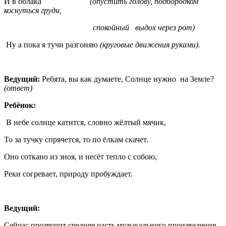
И в облака
(опустить голову, подбородком
коснуться груди,
спокойный выдох через рот)
Ну а пока я тучи разгоняю
(круговые движения руками).
Ведущий:
Ребята, вы как думаете, Солнце нужно на Земле?
(ответ)
Ребёнок:
В небе солнце катится, словно жёлтый мячик,
То за тучку спрячется, то по ёлкам скачет.
Оно соткано из зноя, и несёт тепло с собою,
Реки согревает, природу пробуждает.
Ведущий:
Сейчас прозвучит средняя часть музыкального произведения