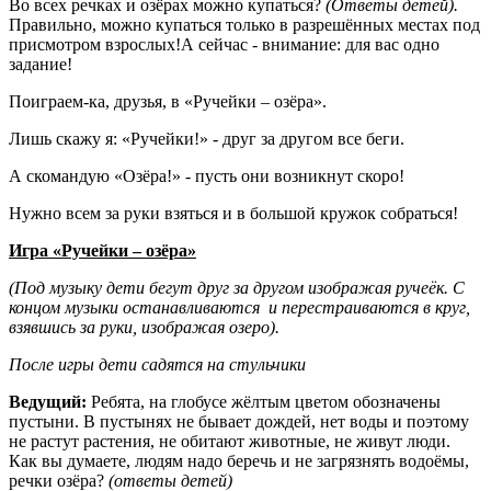
Во всех речках и озёрах можно купаться?
(Ответы детей).
Правильно, можно купаться только в разрешённых местах под
присмотром взрослых!А сейчас - внимание: для вас одно
задание!
Поиграем-ка, друзья, в «Ручейки – озёра».
Лишь скажу я: «Ручейки!» - друг за другом все беги.
А скомандую «Озёра!» - пусть они возникнут скоро!
Нужно всем за руки взяться и в большой кружок собраться!
Игра «Ручейки – озёра»
(Под музыку дети бегут друг за другом изображая ручеёк. С
концом музыки останавливаются и перестраиваются в круг,
взявшись за руки, изображая озеро).
После игры дети садятся на стульчики
Ведущий:
Ребята, на глобусе жёлтым цветом обозначены
пустыни. В пустынях не бывает дождей, нет воды и поэтому
не растут растения, не обитают животные, не живут люди.
Как вы думаете, людям надо беречь и не загрязнять водоёмы,
речки озёра?
(ответы детей)