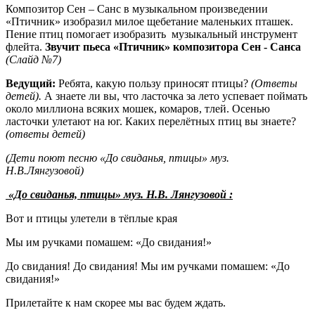
Композитор Сен – Санс в музыкальном произведении
«Птичник» изобразил милое щебетание маленьких пташек.
Пение птиц помогает изобразить музыкальный инструмент
флейта.
Звучит пьеса «Птичник» композитора Сен - Санса
(Слайд №7)
Ведущий:
Ребята, какую пользу приносят птицы?
(Ответы
детей).
А знаете ли вы, что ласточка за лето успевает поймать
около миллиона всяких мошек, комаров, тлей. Осенью
ласточки улетают на юг. Каких перелётных птиц вы знаете?
(ответы детей)
(Дети поют песню «До свиданья, птицы» муз.
Н.В.Лянгузовой)
«До свиданья, птицы» муз. Н.В. Лянгузовой :
Вот и птицы улетели в тёплые края
Мы им ручками помашем: «До свидания!»
До свидания! До свидания! Мы им ручками помашем: «До
свидания!»
Прилетайте к нам скорее мы вас будем ждать.