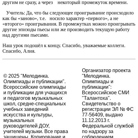
другим не сразу, а через некоторый промежуток времени.
Учитель: Да, что бы следующее проигрывание происходило
как бы «заново», т.е. носило характер «первого», а не
«второго» проигрывания. В промежутках можно проигрывать
другие эпизоды пьесы или же производить текущую работу
над другими пьесами.
Наш урок подошёл к концу. Спасибо, уважаемые коллеги.
Спасибо, Алия.
Организатор проекта
© 2025 "Мелодинка.
"Мелодинка.
Олимпиады и публикации".
Олимпиады и
Всероссийские олимпиады
публикации":
и публикации для учащихся
Всероссийское СМИ
и педагогов музыкальных
"Талантоха".
школ, средне-специальных
Свидетельство о
учебных заведений
регистрации ЭЛ № ФС
искусства и культуры,
77-56409, выдано
музыкальных
11.12.2013 г.
руководителей ДОУ,
Федеральной службой
учителей музыки. Все права
по надзору за
защищены. Копирование и
соблюдением