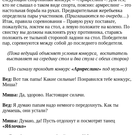
кто не слышал о таком виде спорта, поясню: армреслинг – это
настольная борьба на руках. Предварительная жеребьевка
определила пары участников.
(Приглашаются по очереди
…)
Итак, правила соревнования – Правую руку поставьте,
пожалуйста, локтем на стол, а левую положите на колено. По
свистку вы должны наклонять руку противника, стараясь
положить ее тыльной стороной ладони на стол. Победители
пар, соревнуются между собой до последнего победителя.
(Пока ведущий объясняет условия конкурса, воспитатель
выставляет на середину стол и два стула с обеих сторон)
(
По сигналу проходит конкурс
«Армреслинг»
под музыку)
Вед:
Вот так папы! Какие сильные! Понравился тебе конкурс,
Миша?
Миша:
Да, здорово. Настоящие силачи.
Вед:
Я думаю папам надо немного передохнуть. Как ты
думаешь, они устали?
Миша:
Думаю, да! Пусть отдохнут и посмотрят танец
«Яблочко»