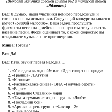
(Выходят мальчики средней группы №2 и танцуют танец
«Яблочко
»)
Вед:
Я думаю, наши участники немного передохнули и
готовы к новым испытаниям. Следующий конкурс называется
(пауза)
«Угадай мелодию».
Ваша задача прослушать
фрагменты песен на армейско – военную тематику и сказать
название песни. Жюри оценивает то, с кокой скоростью вы
отгадываете музыкальные произведения.
Миша:
Готовы?
Все:
Да!
Вед:
Итак, звучит первая мелодия….
«У солдата выходной!» или «Идет солдат по городу»
«Граница» Л.Агутин
«Катюша»
«Расплескалась синева» ВИА «Голубые береты»
«Варяг»
«Прощание Славянки» марш
«Там за туманами» из реп. группы «Любэ»
«Последний бой»
«Армия» из реп. группы «Фактор – 2»
«День Победы»