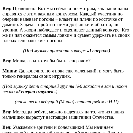
Вед:
Правильно. Вот мы сейчас и посмотрим, как наши папы
справятся с этим важным конкурсом. Каждый участник по
очереди надевает погоны – кладет на плечи по косточке от
домино. Задача – пройти с ними до фишки и обратно, не
уронив. А жюри наблюдает и оценивает данный конкурс. Кто
же из пап окажется самым ловким и сумеет удержать на своих
плечах генеральские погоны.
(Под музыку проходит конкурс
«Генерал»)
Вед:
Миша, а ты хотел бы быть генералом?
Миша:
Да, конечно, но я пока еще маленький, и могу быть
только генералом своих игрушек.
(Под музыку дети старшей группы №6 заходят в зал и поют
песню
«Генерал игрушек»
)
(после песни ведущий (Миша) встает рядом с Н.П)
Вед:
Молодцы ребята, можно надеяться на то, что из наших
мальчишек вырастут настоящие защитники Отечества.
Вед:
Уважаемые зрители и болельщики! Мы начинаем
следующий спортивный конкурс – «Армреслинг». Для тех,