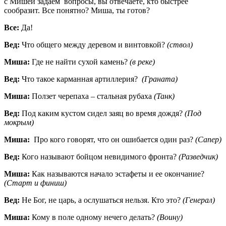
с Мишей задаем вопросы, вы отвечаете, кто быстрее
сообразит. Все понятно? Миша, ты готов?
Все:
Да!
Вед:
Что общего между деревом и винтовкой?
(ствол)
Миша:
Где не найти сухой камень?
(в реке)
Вед:
Что такое карманная артиллерия?
(Граната)
Миша:
Ползет черепаха – стальная рубаха
(Танк)
Вед:
Под каким кустом сидел заяц во время дождя?
(Под
мокрым)
Миша:
Про кого говорят, что он ошибается один раз?
(Сапер)
Вед:
Кого называют бойцом невидимого фронта?
(Разведчик)
Миша:
Как называются начало эстафеты и ее окончание?
(Старт и финиш)
Вед:
Не Бог, не царь, а ослушаться нельзя. Кто это?
(Генерал)
Миша:
Кому в поле одному нечего делать?
(Воину)