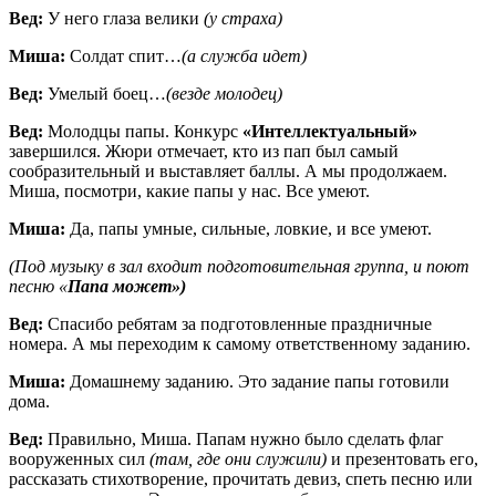
Вед:
У него глаза велики
(у страха)
Миша:
Солдат спит…
(а служба идет)
Вед:
Умелый боец…
(везде молодец)
Вед:
Молодцы папы. Конкурс
«Интеллектуальный»
завершился. Жюри отмечает, кто из пап был самый
сообразительный и выставляет баллы. А мы продолжаем.
Миша, посмотри, какие папы у нас. Все умеют.
Миша:
Да, папы умные, сильные, ловкие, и все умеют.
(Под музыку в зал входит подготовительная группа, и поют
песню «
Папа может»)
Вед:
Спасибо ребятам за подготовленные праздничные
номера. А мы переходим к самому ответственному заданию.
Миша:
Домашнему заданию. Это задание папы готовили
дома.
Вед:
Правильно, Миша. Папам нужно было сделать флаг
вооруженных сил
(там, где они служили)
и презентовать его,
рассказать стихотворение, прочитать девиз, спеть песню или