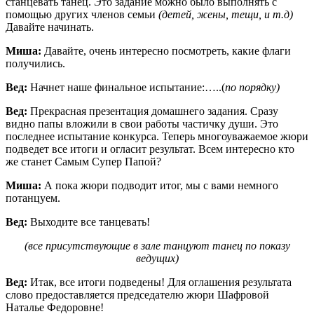
станцевать танец. Это задание можно было выполнять с
помощью других членов семьи
(детей, жены, тещи, и т.д)
Давайте начинать.
Миша:
Давайте, очень интересно посмотреть, какие флаги
получились.
Вед:
Начнет наше финальное испытание:…..(
по порядку)
Вед:
Прекрасная презентация домашнего задания. Сразу
видно папы вложили в свои работы частичку души. Это
последнее испытание конкурса. Теперь многоуважаемое жюри
подведет все итоги и огласит результат. Всем интересно кто
же станет Самым Супер Папой?
Миша:
А пока жюри подводит итог, мы с вами немного
потанцуем.
Вед:
Выходите все танцевать!
(все присутствующие в зале танцуют танец по показу
ведущих)
Вед:
Итак, все итоги подведены! Для оглашения результата
слово предоставляется председателю жюри Шафровой
Наталье Федоровне!