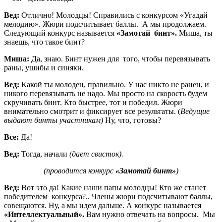
Вед:
Отлично! Молодцы! Справились с конкурсом «Угадай
мелодию». Жюри подсчитывает баллы. А мы продолжаем.
Следующий конкурс называется
«Замотай бинт».
Миша, ты
знаешь, что такое бинт?
Миша:
Да, знаю. Бинт нужен для того, чтобы перевязывать
раны, ушибы и синяки.
Вед:
Какой ты молодец, правильно. У нас никто не ранен, и
никого перевязывать не надо. Мы просто на скорость будем
скручивать бинт. Кто быстрее, тот и победил. Жюри
внимательно смотрит и фиксирует все результаты. (
Ведущие
выдают бинты участникам)
Ну, что, готовы?
Все:
Да!
Вед:
Тогда, начали
(дает свисток).
(проводится конкурс
«Замотай бинт»
)
Вед:
Вот это да! Какие наши папы молодцы! Кто же станет
победителем конкурса?.. Члены жюри подсчитывают баллы,
совещаются. Ну, а мы идем дальше. А конкурс называется
«Интеллектуальный».
Вам нужно отвечать на вопросы. Мы