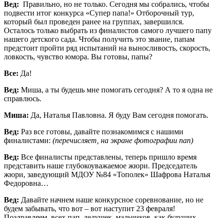
Вед:
Правильно, но не только. Сегодня мы собрались, чтобы
подвести итог конкурса «Супер папа!» Отборочный тур,
который был проведен ранее на группах, завершился.
Осталось только выбрать из финалистов самого лучшего папу
нашего детского сада. Чтобы получить это звание, папам
предстоит пройти ряд испытаний на выносливость, скорость,
ловкость, чувство юмора. Вы готовы, папы?
Все:
Да!
Вед:
Миша, а ты будешь мне помогать сегодня? А то я одна не
справлюсь.
Миша:
Да, Наталья Павловна. Я буду Вам сегодня помогать.
Вед:
Раз все готовы, давайте познакомимся с нашими
финалистами:
(перечисляет, на экране фотографии пап)
Вед:
Все финалисты представлены, теперь пришло время
представить наше глубокоуважаемое жюри. Председатель
жюри, заведующий МДОУ №84 «Тополек» Шафрова Наталья
Федоровна…
Вед:
Давайте начнем наше конкурсное соревнование, но не
будем забывать, что вот – вот наступит 23 февраля!
Поздравляем всех пап, дедушек, мальчиков как будущих