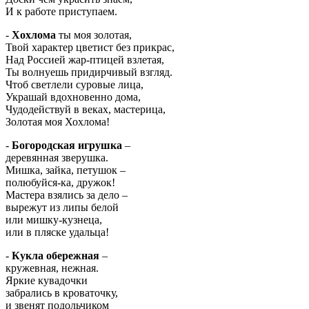
И к работе приступаем.
-
Хохлома
ты моя золотая,
Твой характер цветист без прикрас,
Над Россией жар-птицей взлетая,
Ты волнуешь придирчивый взгляд.
Чтоб светлели суровые лица,
Украшай вдохновенно дома,
Чудодействуй в веках, мастерица,
Золотая моя Хохлома!
-
Богородская игрушка
–
деревянная зверушка.
Мишка, зайка, петушок –
полюбуйся-ка, дружок!
Мастера взялись за дело –
вырежут из липы белой
или мишку-кузнеца,
или в пляске удальца!
-
Кукла обережная
–
кружевная, нежная.
Яркие кувадочки
забрались в кроваточку,
и звенят подольчиком