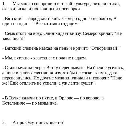
1. Мы много говорили о вятской культуре, читали стихи,
сказки, искали пословицы и поговорки.
- Вятский — народ хватский. Семеро одного не боятся, А
один на один — Все котомки отдадим.
- Семь стоят на возу, Один кидает внизу. Семеро кричат: "Не
заваливай!"
- Вятский слепень наехал на пень и кричит: "Отворачивай!"
- Мы, вятские - хватские: с пола не падаем.
- Стали мужики через Вятку переплывать. На бревне уселись,
а ноги в лаптях связали внизу, чтобы не соскользнуть, да и
перевернулись. Их другие мужики увидали и говорят: "Надо
же! Ещё отплыть не успели, а уж лапти сушат".
- В Вятке калачи по пятке, в Орлове — по корове, в
Котельниче — по мельниче.
2. А про Омутнинск знаете?