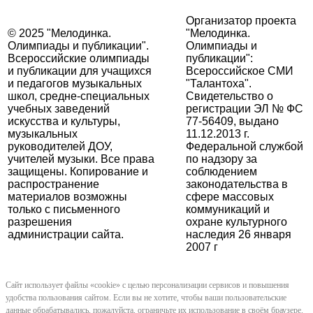
Организатор проекта
© 2025 "Мелодинка.
"Мелодинка.
Олимпиады и публикации".
Олимпиады и
Всероссийские олимпиады
публикации":
и публикации для учащихся
Всероссийское СМИ
и педагогов музыкальных
"Талантоха".
школ, средне-специальных
Свидетельство о
учебных заведений
регистрации ЭЛ № ФС
искусства и культуры,
77-56409, выдано
музыкальных
11.12.2013 г.
руководителей ДОУ,
Федеральной службой
учителей музыки. Все права
по надзору за
защищены. Копирование и
соблюдением
распространение
законодательства в
материалов возможны
сфере массовых
только с письменного
коммуникаций и
разрешения
охране культурного
администрации сайта.
наследия 26 января
2007 г
Сайт использует файлы «cookie» с целью персонализации сервисов и повышения
удобства пользования сайтом. Если вы не хотите, чтобы ваши пользовательские
данные обрабатывались, пожалуйста, ограничьте их использование в своём браузере.