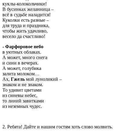
куклы-колокольчики!
В бусинках желанница –
всё в судьбе наладится!
Куколки есть разные –
для труда и праздника,
чтобы жить удачливо,
весело да счастливо!
- Фарфоровое небо
в уютных облаках.
А может, много снега
и сини в вечерах.
А может, голубика
залита молоком…
Ах,
Гжель
мой луноликий –
знаком и не знаком.
То удивит цветами
из синевы небес,
то линий завитками
из неземных чудес.
2. Ребята! Дайте и нашим гостям хоть слово молвить.