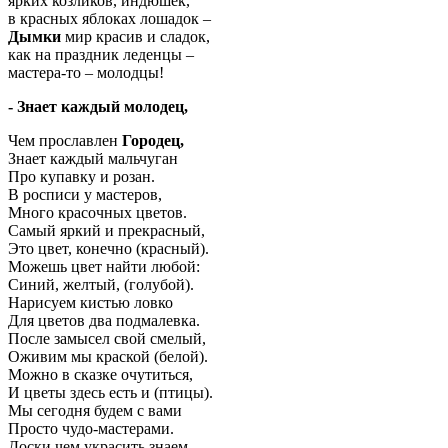
ярких козликов, индюшек,
в красных яблоках лошадок –
Дымки
мир красив и сладок,
как на праздник леденцы –
мастера-то – молодцы!
- Знает каждый молодец,
Чем прославлен
Городец,
Знает каждый мальчуган
Про купавку и розан.
В росписи у мастеров,
Много красочных цветов.
Самый яркий и прекрасный,
Это цвет, конечно (красный).
Можешь цвет найти любой:
Синий, желтый, (голубой).
Нарисуем кистью ловко
Для цветов два подмалевка.
После замысел свой смелый,
Оживим мы краской (белой).
Можно в сказке очутиться,
И цветы здесь есть и (птицы).
Мы сегодня будем с вами
Просто чудо-мастерами.
Доски чем украсить знаем,