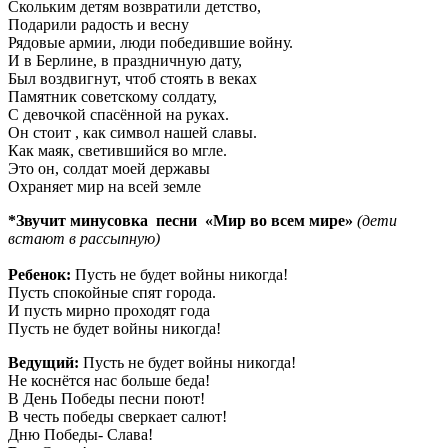
Скольким детям возвратили детство,
Подарили радость и весну
Рядовые армии, люди победившие войну.
И в Берлине, в праздничную дату,
Был воздвигнут, чтоб стоять в веках
Памятник советскому солдату,
С девочкой спасённой на руках.
Он стоит , как символ нашей славы.
Как маяк, светившийся во мгле.
Это он, солдат моей державы
Охраняет мир на всей земле
*Звучит минусовка песни «Мир во всем мире»
(дети
встают в рассыпную)
Ребенок:
Пусть не будет войны никогда!
Пусть спокойные спят города.
И пусть мирно проходят года
Пусть не будет войны никогда!
Ведущий:
Пусть не будет войны никогда!
Не коснётся нас больше беда!
В День Победы песни поют!
В честь победы сверкает салют!
Дню Победы- Слава!