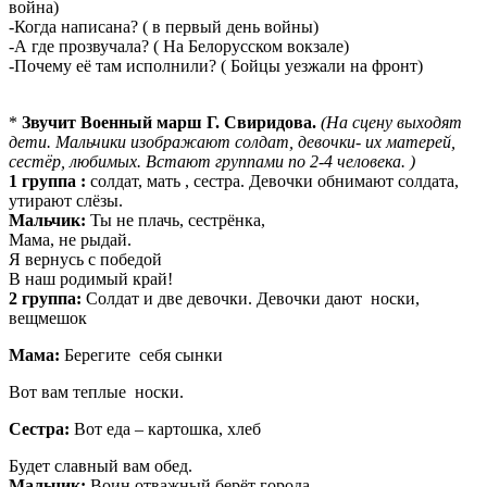
война)
-Когда написана? ( в первый день войны)
-А где прозвучала? ( На Белорусском вокзале)
-Почему её там исполнили? ( Бойцы уезжали на фронт)
*
Звучит Военный марш Г. Свиридова.
(На сцену выходят
дети. Мальчики изображают солдат, девочки- их матерей,
сестёр, любимых. Встают группами по 2-4 человека. )
1 группа :
солдат, мать , сестра. Девочки обнимают солдата,
утирают слёзы.
Мальчик:
Ты не плачь, сестрёнка,
Мама, не рыдай.
Я вернусь с победой
В наш родимый край!
2 группа:
Солдат и две девочки. Девочки дают носки,
вещмешок
Мама:
Берегите себя сынки
Вот вам теплые носки.
Сестра:
Вот еда – картошка, хлеб
Будет славный вам обед.
Мальчик:
Воин отважный берёт города.