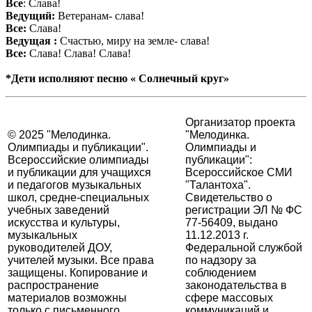
Все
: Слава!
Ведущий:
Ветеранам- слава!
Все:
Слава!
Ведущая :
Счастью, миру на земле- слава!
Все:
Слава! Слава! Слава!
*Дети исполняют песню « Солнечный круг»
Организатор проекта
© 2025 "Мелодинка.
"Мелодинка.
Олимпиады и публикации".
Олимпиады и
Всероссийские олимпиады
публикации":
и публикации для учащихся
Всероссийское СМИ
и педагогов музыкальных
"Талантоха".
школ, средне-специальных
Свидетельство о
учебных заведений
регистрации ЭЛ № ФС
искусства и культуры,
77-56409, выдано
музыкальных
11.12.2013 г.
руководителей ДОУ,
Федеральной службой
учителей музыки. Все права
по надзору за
защищены. Копирование и
соблюдением
распространение
законодательства в
материалов возможны
сфере массовых
только с письменного
коммуникаций и