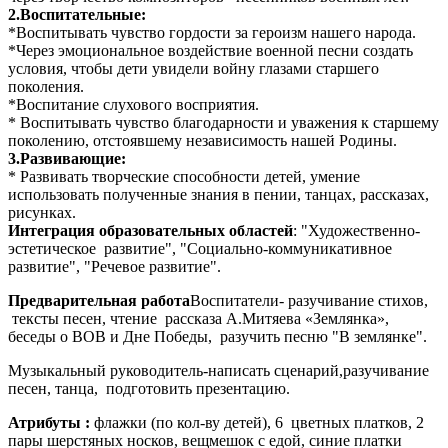
2.Воспитательные:
*Воспитывать чувство гордости за героизм нашего народа.
*Через эмоциональное воздействие военной песни создать
условия, чтобы дети увидели войну глазами старшего
поколения.
*Воспитание слухового восприятия.
* Воспитывать чувство благодарности и уважения к старшему
поколению, отстоявшему независимость нашей Родины.
3.Развивающие:
* Развивать творческие способности детей, умение
использовать полученные знания в пении, танцах, рассказах,
рисунках.
Интеграция образовательных областей
: "Художественно-
эстетическое развитие", "Социально-коммуникативное
развитие", "Речевое развитие".
Предварительная работа
Воспитатели-
разучивание стихов,
тексты песен, чтение рассказа А.Митяева «Землянка»,
беседы о ВОВ и Дне Победы, разучить песню "В землянке".
Музыкальный руководитель-написать сценарий,разучивание
песен, танца, подготовить презентацию.
Атрибуты :
флажки (по кол-ву детей), 6 цветных платков, 2
пары шерстяных носков, вещмешок с едой, синие платки