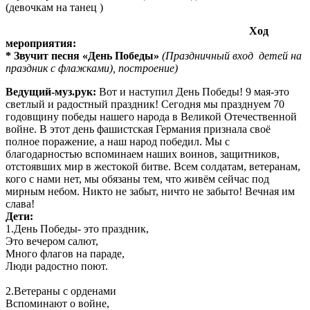
(девочкам на танец )
Ход
мероприятия:
* Звучит песня «День Победы»
(Праздничный вход детей на
праздник с флажками), построение)
Ведущий-муз.рук:
Вот и наступил День Победы! 9 мая-это
светлый и радостный праздник! Сегодня мы празднуем 70
годовщину победы нашего народа в Великой Отечественной
войне. В этот день фашистская Германия признала своё
полное поражение, а наш народ победил. Мы с
благодарностью вспоминаем наших воинов, защитников,
отстоявших мир в жестокой битве. Всем солдатам, ветеранам,
кого с нами нет, мы обязаны тем, что живём сейчас под
мирным небом. Никто не забыт, ничто не забыто! Вечная им
слава!
Дети:
1.День Победы- это праздник,
Это вечером салют,
Много флагов на параде,
Люди радостно поют.
2.Ветераны с орденами
Вспоминают о войне,