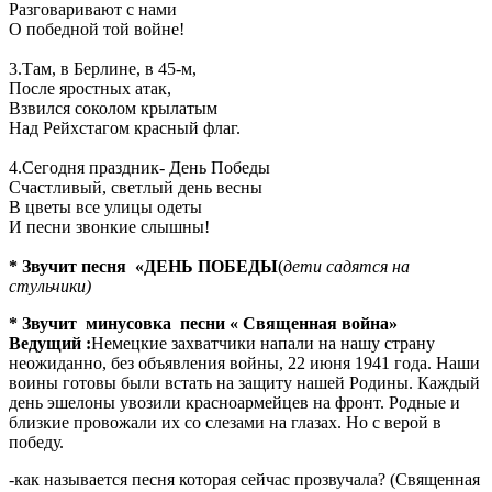
Разговаривают с нами
О победной той войне!
3.Там, в Берлине, в 45-м,
После яростных атак,
Взвился соколом крылатым
Над Рейхстагом красный флаг.
4.Сегодня праздник- День Победы
Счастливый, светлый день весны
В цветы все улицы одеты
И песни звонкие слышны!
* Звучит песня «ДЕНЬ ПОБЕДЫ
(
дети садятся на
стульчики)
* Звучит минусовка песни « Священная война»
Ведущий :
Немецкие захватчики напали на нашу страну
неожиданно, без объявления войны, 22 июня 1941 года. Наши
воины готовы были встать на защиту нашей Родины. Каждый
день эшелоны увозили красноармейцев на фронт. Родные и
близкие провожали их со слезами на глазах. Но с верой в
победу.
-как называется песня которая сейчас прозвучала? (Священная