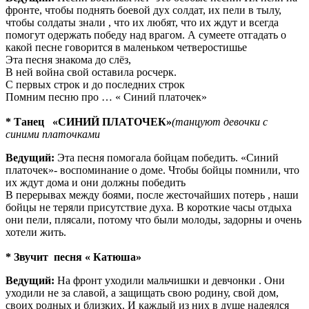
фронте, чтобы поднять боевой дух солдат, их пели в тылу,
чтобы солдаты знали , что их любят, что их ждут и всегда
помогут одержать победу над врагом. А сумеете отгадать о
какой песне говорится в маленьком четверостишье
Эта песня знакома до слёз,
В ней война свой оставила росчерк.
С первых строк и до последних строк
Помним песню про … « Синий платочек»
* Танец «СИНИЙ ПЛАТОЧЕК»
(танцуют девочки с
синими платочками
Ведущий:
Эта песня помогала бойцам победить. «Синий
платочек»- воспоминание о доме. Чтобы бойцы помнили, что
их ждут дома и они должны победить
В перерывах между боями, после жесточайших потерь , наши
бойцы не теряли присутствие духа. В короткие часы отдыха
они пели, плясали, потому что были молоды, задорны и очень
хотели жить.
* Звучит песня « Катюша»
Ведущий:
На фронт уходили мальчишки и девчонки . Они
уходили не за славой, а защищать свою родину, свой дом,
своих родных и близких. И каждый из них в душе надеялся