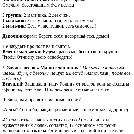
Смелым, бесстрашным буду всегда
3 группа:
2 мальчика, 2 девочки.
1 мальчик:
Есть у нас танки, есть пулемёты!
2 мальчик:
Есть у нас пушки, есть самолёты!
Девочки
(хором): Береги себя, возвращайтесь домой
Не забудьте про долг ваш святой.
Вместе мальчики:
Будем врагов мы бесстрашно крушить,
Чтобы Отчизну свою освободить!
* Звучит песня « Марш славянки»
.
( Мальчики строевым
шагом идут, а девочки машут им вслед платочками, после все
садятся)
Ведущий:
Защищали нашу Родину от врагов воины: солдаты,
офицеры, генералы. Про них написано много песен.
-Ребята, вам нравятся военные песни?
-А чем? ( Они бодрящие, ритмичные, энергичные, задорные)
-О ком рассказывается в этих песнях? ( о сильных и
мужественных людях, солдатах) В основном это песни
маршевого характера. Они пелись в годы войны и вселяли