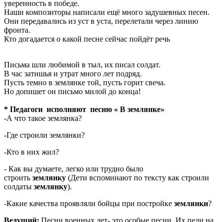
уверенность в победе.
Наши композиторы написали ещё много задушевных песен.
Они передавались из уст в уста, перелетали через линию
фронта.
Кто догадается о какой песне сейчас пойдёт речь
Письма шли любимой в тыл, их писал солдат.
В час затишья и утрат много лет подряд.
Пусть темно в землянке той, пусть горит свеча.
Но допишет он письмо милой до конца!
* Педагоги исполняют песню « В землянке»
-А что такое землянка?
-Где строили землянки?
-Кто в них жил?
- Как вы думаете, легко или трудно было
строить
землянку
(Дети вспоминают по тексту как строили
солдаты
землянку
).
-Какие качества проявляли бойцы при постройке
землянки
?
Ведущий:
Песни военных лет- это особые песни. Их пели на